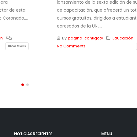
lanzamiento de la sexta edición de su p
 de esta
de capacitación, que ofrecerá un total d
onado,...
cursos gratuitos, dirigidos a estudiantes y
egresados de la UNI,...
By
pagina-contigotv
Educación
No Comments
READ MORE
READ
NOTICIAS RECIENTES
MENÚ