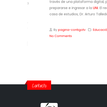
través de una plataforma digital, para
 una profunda
prepararse e ingresar a la
UNI
. El rector
diantes
casa de estudios, Dr. Arturo Talledo Cor
gresos y
ejor futuro
rendiendo a
By
pagina-contigotv
Educación
No Comments
,
Educación
READ MORE
Contacto