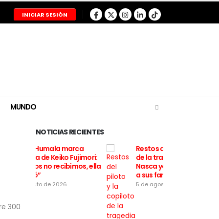
INICIAR SESIÓN
MUNDO
NOTICIAS RECIENTES
arca
Restos del piloto y la copiloto
Ollanta
Fujimori:
de la tragedia aérea en
distanci
imos, ella
Nasca ya fueron entregados
“Nosotr
a sus familias
sí recib
5 de agosto de 2026
5 de ago
re 300