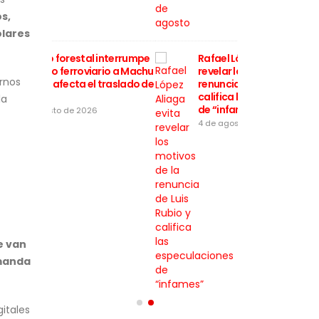
s,
olares
interrumpe
Rafael López Aliaga evita
Incendi
rio a Machu
revelar los motivos de la
el acce
ernos
traslado de
renuncia de Luis Rubio y
Picchu y
califica las especulaciones
turistas
la
de “infames”
5 de ago
4 de agosto de 2026
e van
emanda
itales