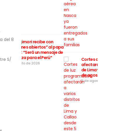
y
a del 8
be con
Keiko Fu
os” al papa
“corazo
 mensaje de
León XI
Perú”
esperan
tre S/
Cortes de luz programados
5 de ago
afectarán a varios distritos
de Lima y Callao desde este 5
de agosto
5 de agosto de 2026
s