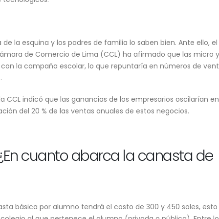
a de la esquina y los padres de familia lo saben bien. Ante ello, el
ámara de Comercio de Lima (CCL)
ha afirmado que las micro 
con la campaña escolar, lo que repuntaría en números de vent
Keiko Fujimori reci
.
“corazones abiert
León XIV: “Será un
esperanza para el 
a CCL indicó que las ganancias de los empresarios oscilarían en
Cortes de luz programados
5 de agosto de 2026
afectarán a varios distritos
ación del 20 % de las ventas anuales de estos negocios.
de Lima y Callao desde este 5
de agosto
5 de agosto de 2026
En cuanto abarca la canasta de
sta básica por alumno tendrá el costo de 300 y 450 soles, esto
colegio al que pertenece el alumno (privada o pública). Entre lo