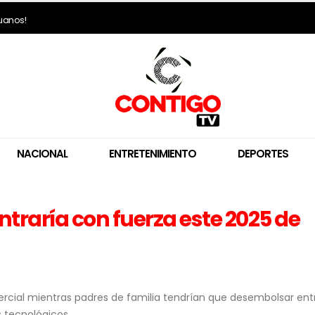
ruanos!
NACIONAL
ENTRETENIMIENTO
DEPORTES
raría con fuerza este 2025 de
Restos del piloto y la copiloto
Ollanta Humala m
de la tragedia aérea en
distancia de Keiko 
Nasca ya fueron entregados
“Nosotros no recib
a sus familias
sí recibió”
5 de agosto de 2026
5 de agosto de 2026
rcial mientras padres de familia tendrían que desembolsar ent
os tecnológicos.