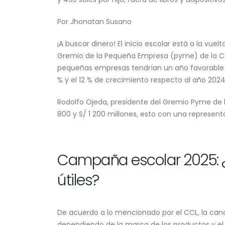
Por Jhonatan Susano
¡A buscar dinero! El inicio escolar está a la vuelt
Gremio de la Pequeña Empresa (pyme) de la
C
pequeñas empresas tendrían un año favorable 
Keiko Fujimori recibe con
% y el 12 % de crecimiento respecto al año 2024
“corazones abiertos” al papa
León XIV: “Será un mensaje de
esperanza para el Perú”
Rodolfo Ojeda, presidente del Gremio Pyme de l
5 de agosto de 2026
800 y S/ 1 200 millones, esto con una represent
Campaña escolar 2025: ¿
útiles?
De acuerdo a lo mencionado por el CCL, la cana
dependiendo de la marca de los productos y el 