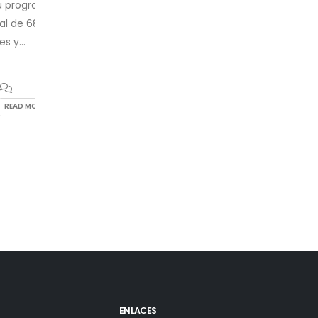
rograma
los
jóvenes
universitarios atraviesa una prof
e 68
brecha. Aunque cada vez más estudiantes
trabajan, administran sus propios ingresos y
muestran interés por construir un mejor fut
económico, la mayoría continúa aprendiend
gestionar...
 MORE
By
pagina-contigotv
Economía
,
Educació
No Comments
READ MO
ENLACES