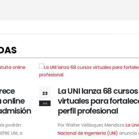
DAS
ce
La UNI lanza 68 cursos
23
line
virtuales para fortalecer 
JUL
misión
perfil profesional
odrán
Por Walter Velásquez Mendoza
La Univers
UNI, a
Nacional de Ingeniería (UNI)
anuncia el