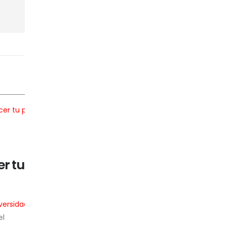
El 60% de la deserción
11
tu
universitaria en Lima tiene
JUL
causas económicas, revel
investigación
idad
Por Alexandra Cruz La educación financiera de