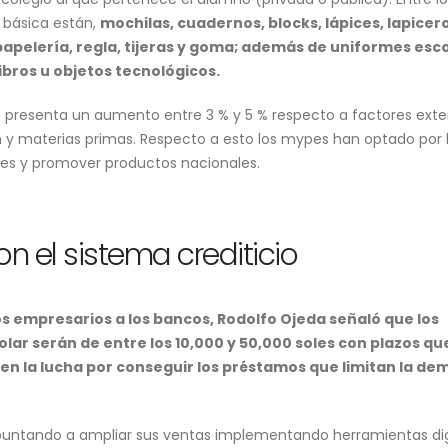
básica están,
mochilas, cuadernos, blocks, lápices, lapicero
papelería, regla, tijeras y goma; además de uniformes esc
libros u objetos tecnológicos.
Rafael López Aliaga evita
Incendio forestal 
revelar los motivos de la
el acceso ferrovia
o presenta un aumento entre 3 % y 5 % respecto a factores ext
renuncia de Luis Rubio y
Picchu y afecta el 
califica las especulaciones
turistas
y materias primas. Respecto a esto los mypes han optado por 
de “infames”
5 de agosto de 2026
res y promover productos nacionales.
4 de agosto de 2026
n el sistema crediticio
os empresarios a los bancos, Rodolfo Ojeda señaló que los
ar serán de entre los 10,000 y 50,000 soles con plazos qu
n en la lucha por conseguir los préstamos que limitan la d
puntando a ampliar sus ventas implementando herramientas dig