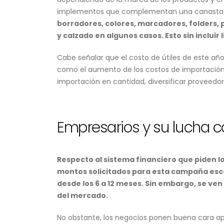
implementos que complementan una canasta 
borradores, colores, marcadores, folders, 
y calzado en algunos casos. Esto sin incluir 
Incendio forestal interrumpe
el acceso ferroviario a Machu
Cabe señalar que el costo de útiles de este añ
Picchu y afecta el traslado de
turistas
como el aumento de los costos de importación 
5 de agosto de 2026
importación en cantidad, diversificar proveedo
Empresarios y su lucha co
Respecto al sistema financiero que piden l
montos solicitados para esta campaña escol
desde los 6 a 12 meses. Sin embargo, se ve
del mercado.
No obstante, los negocios ponen buena cara a