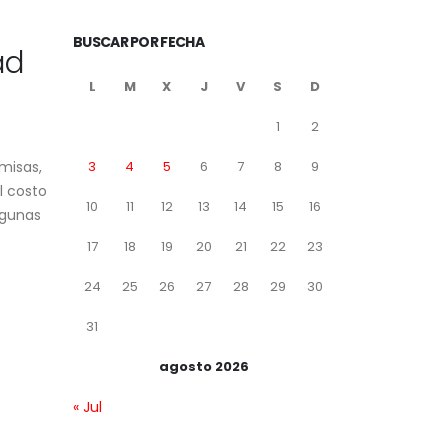
ad
BUSCAR POR FECHA
L
M
X
J
V
S
D
1
2
amisas,
3
4
5
6
7
8
9
l costo
lgunas
10
11
12
13
14
15
16
17
18
19
20
21
22
23
24
25
26
27
28
29
30
31
agosto 2026
« Jul