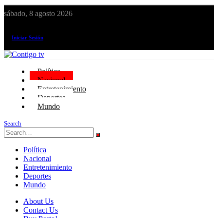
sábado, 8 agosto 2026
¡El canal de todos los peruanos!
Iniciar Sesión
Política
Nacional
Entretenimiento
Deportes
Mundo
Search
Política
Nacional
Entretenimiento
Deportes
Mundo
About Us
Contact Us