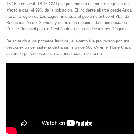
15:16 hora local (18:16 GMT)
se presenciará un corte energético que
afectó a casi el 99% de la población.
El incidente abarca desde Arica
hasta la región de Los Lagos, mientras el gobierno activó el Plan de
Recuperación del Servicio y se hizo una reunión de emergencia del
Comité Nacional para la Gestión del Riesgo de Desastres (Cogrid).
De acuerdo a los primeros indicios, el evento fue provocado por una
desconexión del sistema de transmisión de 500 kV en el Norte Chico,
sin embargo se desconoce la causa exacta del corte.