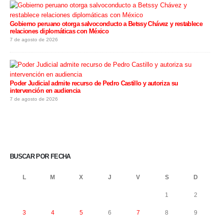
Gobierno peruano otorga salvoconducto a Betssy Chávez y restablece
relaciones diplomáticas con México
7 de agosto de 2026
Poder Judicial admite recurso de Pedro Castillo y autoriza su
intervención en audiencia
7 de agosto de 2026
BUSCAR POR FECHA
L
M
X
J
V
S
D
1
2
3
4
5
6
7
8
9