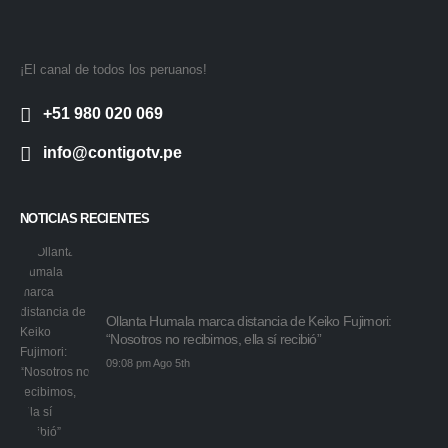
¡El canal de todos los peruanos!
+51 980 020 069
info@contigotv.pe
NOTICIAS RECIENTES
Ollanta Humala marca distancia de Keiko Fujimori:
“Nosotros no recibimos, ella sí recibió”
09:08 pm Ago 5th