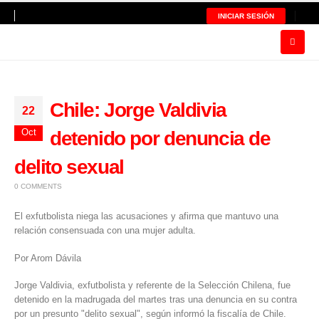
INICIAR SESIÓN
Chile: Jorge Valdivia
22
Oct
detenido por denuncia de
delito sexual
0 COMMENTS
El exfutbolista niega las acusaciones y afirma que mantuvo una
relación consensuada con una mujer adulta.
Por Arom Dávila
Jorge Valdivia
, exfutbolista y referente de la
Selección Chilena
, fue
detenido en la madrugada del martes tras una denuncia en su contra
por un presunto "delito sexual", según informó la fiscalía de Chile.