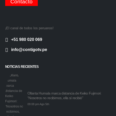
Contacto
¡El canal de todos los peruanos!
+51 980 020 069
info@contigotv.pe
NOTICIAS RECIENTES
Ollanta Humala marca distancia de Keiko Fujimori:
“Nosotros no recibimos, ella sí recibió”
09:08 pm Ago 5th