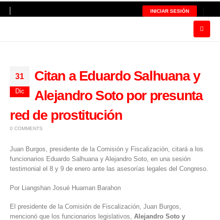
INICIAR SESIÓN
Citan a Eduardo Salhuana y
31
Dic
Alejandro Soto por presunta
red de prostitución
0 COMMENTS
Juan Burgos, presidente de la Comisión y Fiscalización, citará a los
funcionarios Eduardo Salhuana y Alejandro Soto, en una sesión
testimonial el 8 y 9 de enero ante las asesorías legales del Congreso.
Por Liangshan Josué Huaman Barahon
El presidente de la Comisión de Fiscalización
, Juan Burgos
,
mencionó que los funcionarios legislativos,
Alejandro Soto y