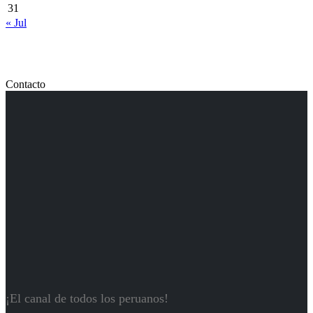
31
« Jul
Contacto
¡El canal de todos los peruanos!