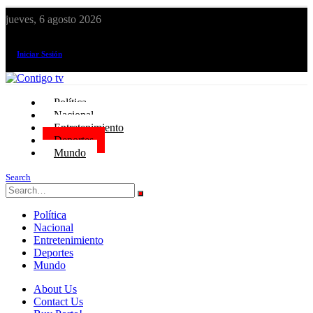
jueves, 6 agosto 2026
¡El canal de todos los peruanos!
Iniciar Sesión
Política
Nacional
Entretenimiento
Deportes
Mundo
Search
Política
Nacional
Entretenimiento
Deportes
Mundo
About Us
Contact Us