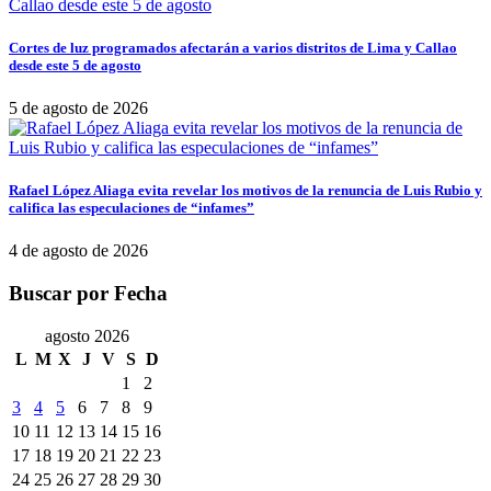
Cortes de luz programados afectarán a varios distritos de Lima y Callao
desde este 5 de agosto
5 de agosto de 2026
Rafael López Aliaga evita revelar los motivos de la renuncia de Luis Rubio y
califica las especulaciones de “infames”
4 de agosto de 2026
Buscar por Fecha
agosto 2026
L
M
X
J
V
S
D
1
2
3
4
5
6
7
8
9
10
11
12
13
14
15
16
17
18
19
20
21
22
23
24
25
26
27
28
29
30