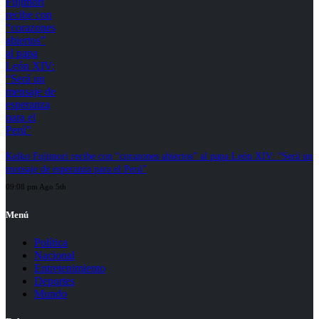
Keiko Fujimori recibe con “corazones abiertos” al papa León XIV: “Será un
mensaje de esperanza para el Perú”
09:08 pm Ago 5th
Menú
Política
Nacional
Entretenimiento
Deportes
Mundo