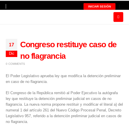
INICIAR SESIÓN
Congreso restituye caso de
17
Dic
no flagrancia
0 COMMENTS
El Poder Legislativo aprueba ley que modifica la detención preliminar
en caso de no flagrancia.
El Congreso de la República remitió al
Poder Ejecutivo
la autógrafa
ley que restituye la detención preliminar judicial en casos de no
flagrancia. La nueva norma propone restituir y modificar el literal a) del
numeral 1 del
artículo 261 del Nuevo Código Procesal Penal, Decreto
Legislativo 957
, referido a la detención preliminar judicial en casos de
no flagrancia.