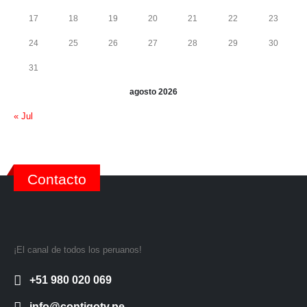
17
18
19
20
21
22
23
24
25
26
27
28
29
30
31
agosto 2026
« Jul
Contacto
¡El canal de todos los peruanos!
+51 980 020 069
info@contigotv.pe