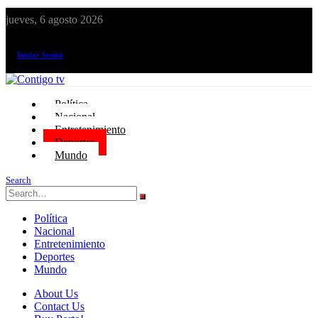
jueves, 6 agosto 2026
¡El canal de todos los peruanos!
Iniciar Sesión
Política
Nacional
Entretenimiento
Deportes
Mundo
Search
Política
Nacional
Entretenimiento
Deportes
Mundo
About Us
Contact Us