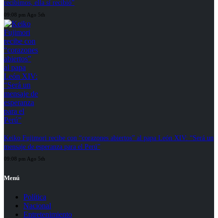
recibimos, ella sí recibió”
09:08 pm Ago 5th
Keiko Fujimori recibe con “corazones abiertos” al papa León XIV: “Será un
mensaje de esperanza para el Perú”
09:08 pm Ago 5th
Menú
Política
Nacional
Entretenimiento