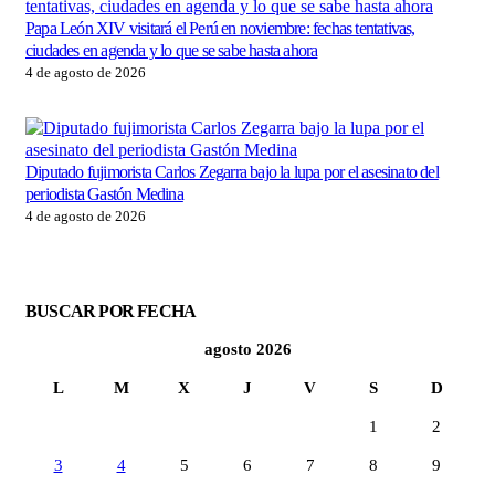
Juli
Papa León XIV visitará el Perú en noviembre: fechas tentativas,
aseg
ciudades en agenda y lo que se sabe hasta ahora
3 de
4 de agosto de 2026
Kei
Diputado fujimorista Carlos Zegarra bajo la lupa por el asesinato del
call
periodista Gastón Medina
3 de
4 de agosto de 2026
BUSCAR POR FECHA
agosto 2026
L
M
X
J
V
S
D
1
2
3
4
5
6
7
8
9