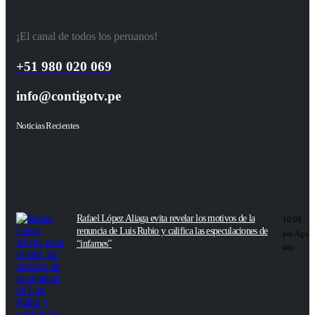
¡El canal de todos los peruanos!
+51 980 020 069
info@contigotv.pe
Noticias Recientes
Rafael López Aliaga evita revelar los motivos de la
10:08
renuncia de Luis Rubio y califica las especulaciones de
pm Ago
“infames”
4th