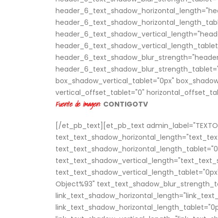
header_6_text_shadow_horizontal_length="he
header_6_text_shadow_horizontal_length_tabl
header_6_text_shadow_vertical_length="head
header_6_text_shadow_vertical_length_tablet
header_6_text_shadow_blur_strength="header
header_6_text_shadow_blur_strength_tablet="
box_shadow_vertical_tablet="0px" box_shadow
vertical_offset_tablet="0" horizontal_offset_ta
Fuente de imagen:
CONTIGOTV
[/et_pb_text][et_pb_text admin_label="TEXTO P
text_text_shadow_horizontal_length="text_te
text_text_shadow_horizontal_length_tablet="0
text_text_shadow_vertical_length="text_text_
text_text_shadow_vertical_length_tablet="0px
Object%93" text_text_shadow_blur_strength_ta
link_text_shadow_horizontal_length="link_tex
link_text_shadow_horizontal_length_tablet="0