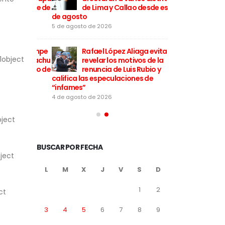
 mensaje de
de Lima y Callao desde este 5
León XI
de agosto
esperanza para e
5 de agosto de 2026
5 de agosto de 202
interrumpe
Rafael López Aliaga evita
Incendi
1object
rio a Machu
revelar los motivos de la
el acce
traslado de
renuncia de Luis Rubio y
Picchu y
califica las especulaciones de
turistas
“infames”
5 de agosto de 202
4 de agosto de 2026
bject
BUSCAR POR FECHA
ject
L
M
X
J
V
S
D
ct
1
2
3
4
5
6
7
8
9