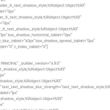
ader_6_text_shadow_style,%91object Object%93"
et="0px"
er_6_text_shadow_style,%91object Object%93"
="0px"
_6_text_shadow_style,%91object Object%93"
1px" box_shadow_horizontal_tablet="0px"
_blur_tablet="40px" box_shadow_spread_tablet="0px"
blet="0" z_index_tablet="0"]
RINCIPAL" _builder_version="4.9.0"
xt_shadow_style,%91object Object%93"
px"
shadow_style,%91object Object%93"
" text_text_shadow_blur_strength="text_text_shadow_style,%9
blet="1px"
t_shadow_style,%91object Object%93"
px"