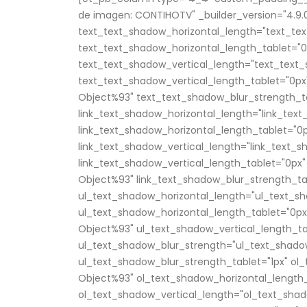
León XIV: “Será un mensaje de
de imagen: CONTIHOTV" _builder_version="4.9.
esperanza para el Perú”
text_text_shadow_horizontal_length="text_te
5 de agosto de 2026
text_text_shadow_horizontal_length_tablet="0
text_text_shadow_vertical_length="text_text_
Incendio forestal interrumpe
text_text_shadow_vertical_length_tablet="0px
el acceso ferroviario a Machu
Picchu y afecta el traslado de
Object%93" text_text_shadow_blur_strength_ta
turistas
link_text_shadow_horizontal_length="link_tex
5 de agosto de 2026
link_text_shadow_horizontal_length_tablet="0
link_text_shadow_vertical_length="link_text_
link_text_shadow_vertical_length_tablet="0px"
Object%93" link_text_shadow_blur_strength_ta
ul_text_shadow_horizontal_length="ul_text_sh
ul_text_shadow_horizontal_length_tablet="0px
Object%93" ul_text_shadow_vertical_length_ta
ul_text_shadow_blur_strength="ul_text_shado
ul_text_shadow_blur_strength_tablet="1px" ol
Object%93" ol_text_shadow_horizontal_length_
ol_text_shadow_vertical_length="ol_text_shad