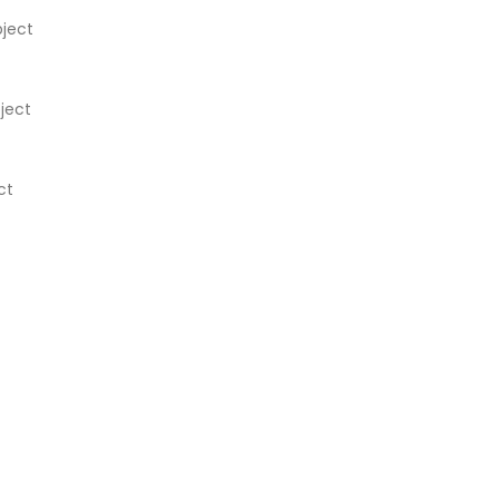
bject
ject
ct