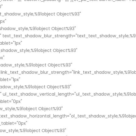
de Lima y Callao desde este 5
León XIV: “Será un
0"
de agosto
esperanza para el Perú”
xt_shadow_style,%91object Object%93"
5 de agosto de 2026
5 de agosto de 2026
px"
shadow_style,%91object Object%93"
Rafael López Aliaga evita
Incendio forestal 
" text_text_shadow_blur_strength="text_text_shadow_style,%9
revelar los motivos de la
el acceso ferrovia
renuncia de Luis Rubio y
Picchu y afecta el 
blet="1px"
califica las especulaciones de
turistas
t_shadow_style,%91object Object%93"
“infames”
5 de agosto de 2026
px"
4 de agosto de 2026
shadow_style,%91object Object%93"
 link_text_shadow_blur_strength="link_text_shadow_style,%91o
blet="1px"
adow_style,%91object Object%93"
" ul_text_shadow_vertical_length="ul_text_shadow_style,%91ob
blet="0px"
w_style,%91object Object%93"
_text_shadow_horizontal_length="ol_text_shadow_style,%91obje
tablet="0px"
ow_style,%91object Object%93"