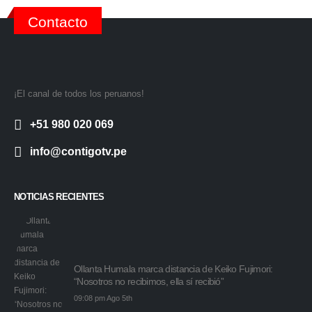
Contacto
¡El canal de todos los peruanos!
+51 980 020 069
info@contigotv.pe
NOTICIAS RECIENTES
Ollanta Humala marca distancia de Keiko Fujimori:
“Nosotros no recibimos, ella sí recibió”
09:08 pm Ago 5th