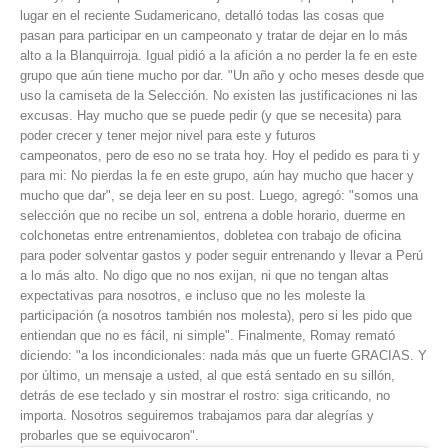
lugar en el reciente Sudamericano, detalló todas las cosas que
pasan para participar en un campeonato y tratar de dejar en lo más
alto a la Blanquirroja. Igual pidió a la afición a no perder la fe en este
grupo que aún tiene mucho por dar. "Un año y ocho meses desde que
uso la camiseta de la Selección. No existen las justificaciones ni las
excusas. Hay mucho que se puede pedir (y que se necesita) para
poder crecer y tener mejor nivel para este y futuros
campeonatos, pero de eso no se trata hoy. Hoy el pedido es para ti y
para mi: No pierdas la fe en este grupo, aún hay mucho que hacer y
mucho que dar", se deja leer en su post. Luego, agregó: "somos una
selección que no recibe un sol, entrena a doble horario, duerme en
colchonetas entre entrenamientos, dobletea con trabajo de oficina
para poder solventar gastos y poder seguir entrenando y llevar a Perú
a lo más alto. No digo que no nos exijan, ni que no tengan altas
expectativas para nosotros, e incluso que no les moleste la
participación (a nosotros también nos molesta), pero si les pido que
entiendan que no es fácil, ni simple". Finalmente, Romay remató
diciendo: "a los incondicionales: nada más que un fuerte GRACIAS. Y
por último, un mensaje a usted, al que está sentado en su sillón,
detrás de ese teclado y sin mostrar el rostro: siga criticando, no
importa. Nosotros seguiremos trabajamos para dar alegrías y
probarles que se equivocaron".