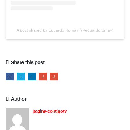
A post shared by Eduardo Romay (@eduardoromay)
Share this post
Author
pagina-contigotv