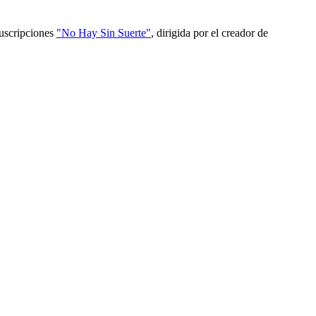
egocio Por Fernando Villanes La plataforma de suscripciones
"No Hay Sin Suerte"
, dirigida por el creador de