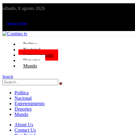
sábado, 8 agosto 2026
¡El canal de todos los peruanos!
Iniciar Sesión
Política
Nacional
Entretenimiento
Deportes
Mundo
Search
Política
Nacional
Entretenimiento
Deportes
Mundo
About Us
Contact Us