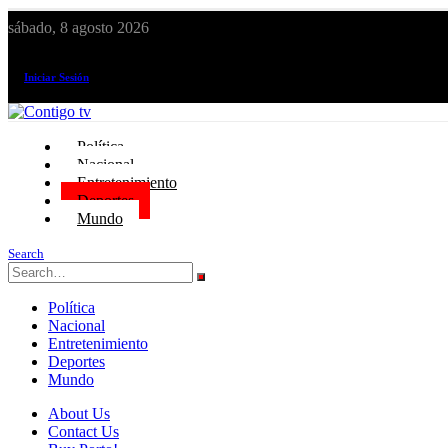
sábado, 8 agosto 2026
¡El canal de todos los peruanos!
Iniciar Sesión
Política
Nacional
Entretenimiento
Deportes
Mundo
Search
Política
Nacional
Entretenimiento
Deportes
Mundo
About Us
Contact Us