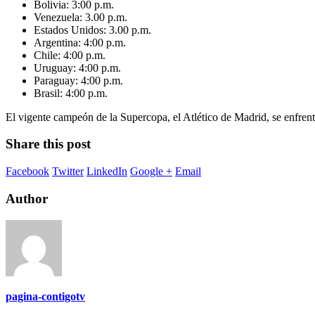
Bolivia: 3:00 p.m.
Venezuela: 3.00 p.m.
Estados Unidos: 3.00 p.m.
Argentina: 4:00 p.m.
Chile: 4:00 p.m.
Uruguay: 4:00 p.m.
Paraguay: 4:00 p.m.
Brasil: 4:00 p.m.
El vigente campeón de la Supercopa, el Atlético de Madrid, se enfrent
Share this post
Facebook
Twitter
LinkedIn
Google +
Email
Author
pagina-contigotv