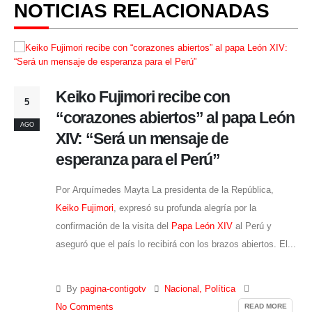
NOTICIAS RELACIONADAS
Incendio forestal interrumpe el
5
acceso ferroviario a Machu Picchu
AGO
y afecta el traslado de turistas
Por Fabiana Luciani Un incendio forestal registrado en las
inmediaciones del kilómetro 107 de la vía férrea hacia
Machu Picchu
obligó a suspender temporalmente el tránsito
de trenes como medida de seguridad. La emergencia afecta
uno de los principales...
By
pagina-contigotv
Cultura
,
Nacional
READ MORE
No Comments