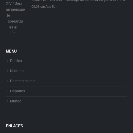
Keiko Fujimori recibe con “corazones abiertos” al papa
León XIV: “Será un mensaje de esperanza para el Perú”
09:08 pm Ago 5th
MENÚ
Política
Nacional
Entretenimiento
Deportes
Mundo