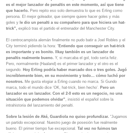
es el mejor lanzador de penaltis en este momento, así que tiene
que hacerlo.
Pero repito eso solo demuestra lo que es Erling como
persona. El mejor goleador, que siempre quiere hacer goles y más
goles y
le dio un penalti a su compañero para que hiciera un hat-
trick”,
explicó tras el partido el entrenador del Manchester City.
El centrocampista alemán finalmente no pudo batir a Joel Robles y el
City terminó pidiendo la hora: “
Entiendo que conseguir un hat-trick
es importante y es bonito. Ilkay también es un lanzador de
penaltis realmente bueno.
Y, si marcaba el gol, todo sería feliz.
Pero, normalmente (Haaland) es el primer lanzador y el otro es el
segundo.
Hoy Erling podría haber marcado dos o tres goles. Jugó
increíblemente bien, en su movimiento y todo… cómo luchó por
nosotros.
Me gusta elogiar a Erling cuando no marca. Si Gundo
marca, todo el mundo dice ‘OK, hat-trick, bien hecho’.
Pero un
lanzador es un lanzador. Con el 2-0 esto es un negocio, no una
situación que podemos olvidar”
, insistió el español sobre la
intrahistoria del lanzamiento del penalti.
Sobre la lesión de Aké, Guardiola no quiso profundizar.
“Jugamos
un partido excepcional. Nuestro juego de posesión fue realmente
bueno. El primer tiempo fue excepcional.
Tal vez no fuimos tan