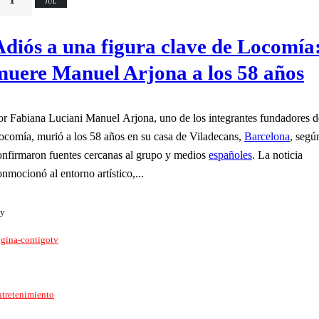
JUL
Adiós a una figura clave de Locomía
muere Manuel Arjona a los 58 años
biana Luciani Manuel Arjona, uno de los integrantes fundadores de
ocomía, murió a los 58 años en su casa de Viladecans,
Barcelona
, segú
onfirmaron fuentes cercanas al grupo y medios
españoles
. La noticia
onmocionó al entorno artístico,...
y
gina-contigotv
tretenimiento