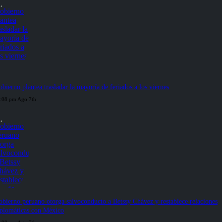
bierno plantea trasladar la mayoría de feriados a los viernes
:08 pm Ago 7th
bierno peruano otorga salvoconducto a Betssy Chávez y restablece relaciones
iplomáticas con México