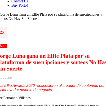
Contact Us
Buy Porto!
25
Jun
orge Luna gana un Effie Plata por su
lataforma de suscripciones y sorteos No Ha
in Suerte
 COMMENTS
os Effie Awards 2026 reconocieron al creador de contenido por
u innovador modelo de negocio
or Fernando Villanes
a plataforma de suscripciones
"No Hay Sin Suerte"
, dirigida por el