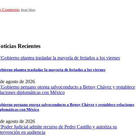
o Comments
Read More
oticias Recientes
bierno plantea trasladar la mayoría de feriados a los viernes
 de agosto de 2026
bierno peruano otorga salvoconducto a Betssy Chávez y restablece relaciones
iplomáticas con México
 de agosto de 2026