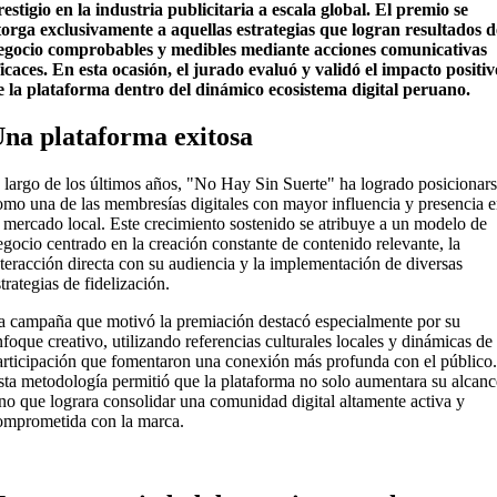
restigio en la industria publicitaria a escala global. El premio se
torga exclusivamente a aquellas estrategias que logran resultados d
egocio comprobables y medibles mediante acciones comunicativas
ficaces. En esta ocasión, el jurado evaluó y validó el impacto positiv
e la plataforma dentro del dinámico ecosistema digital peruano.
na plataforma exitosa
o largo de los últimos años, "No Hay Sin Suerte" ha logrado posicionar
omo una de las membresías digitales con mayor influencia y presencia 
l mercado local. Este crecimiento sostenido se atribuye a un modelo de
egocio centrado en la creación constante de contenido relevante, la
nteracción directa con su audiencia y la implementación de diversas
trategias de fidelización.
a campaña que motivó la premiación destacó especialmente por su
nfoque creativo, utilizando referencias culturales locales y dinámicas de
articipación que fomentaron una conexión más profunda con el público.
sta metodología permitió que la plataforma no solo aumentara su alcanc
ino que lograra consolidar una comunidad digital altamente activa y
omprometida con la marca.