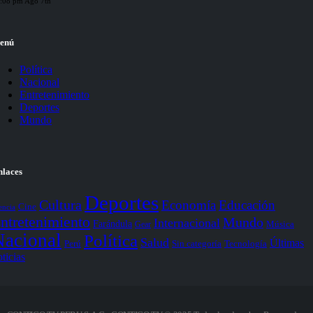
:08 pm Ago 7th
enú
Política
Nacional
Entretenimiento
Deportes
Mundo
nlaces
Deportes
Cultura
Economía
Educación
Cine
encia
ntretenimiento
Mundo
Internacional
Farándula
Gear
Música
Nacional
Política
Salud
Últimas
Perú
Sin categoría
Tecnología
ticias