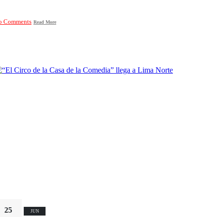
o Comments
Read More
25
JUN