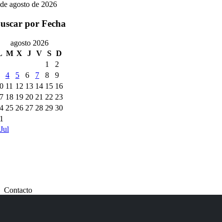
 de agosto de 2026
uscar por Fecha
agosto 2026
L
M
X
J
V
S
D
1
2
4
5
6
7
8
9
0
11
12
13
14
15
16
7
18
19
20
21
22
23
4
25
26
27
28
29
30
1
Jul
Contacto