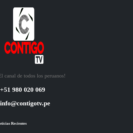
El canal de todos los peruanos!
+51 980 020 069
info@contigotv.pe
ticias Recientes