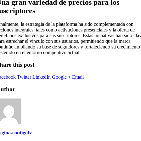
na gran variedad de precios para los
uscriptores
inalmente, la estrategia de la plataforma ha sido complementada con
cciones integrales, tales como activaciones presenciales y la oferta de
eneficios exclusivos para sus suscriptores. Estas iniciativas han sido cla
ara estrechar el vínculo con sus usuarios, permitiendo que la marca
ontinúe ampliando su base de seguidores y fortaleciendo su crecimiento
ostenido en el entorno competitivo actual.
hare this post
acebook
Twitter
LinkedIn
Google +
Email
uthor
agina-contigotv