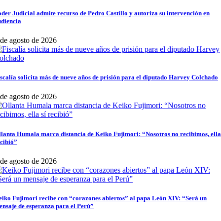
der Judicial admite recurso de Pedro Castillo y autoriza su intervención en
udiencia
 de agosto de 2026
scalía solicita más de nueve años de prisión para el diputado Harvey Colchado
 de agosto de 2026
lanta Humala marca distancia de Keiko Fujimori: “Nosotros no recibimos, ella
cibió”
 de agosto de 2026
iko Fujimori recibe con “corazones abiertos” al papa León XIV: “Será un
nsaje de esperanza para el Perú”