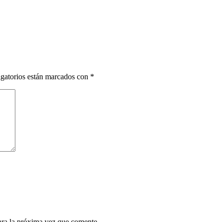
gatorios están marcados con
*
ara la próxima vez que comente.