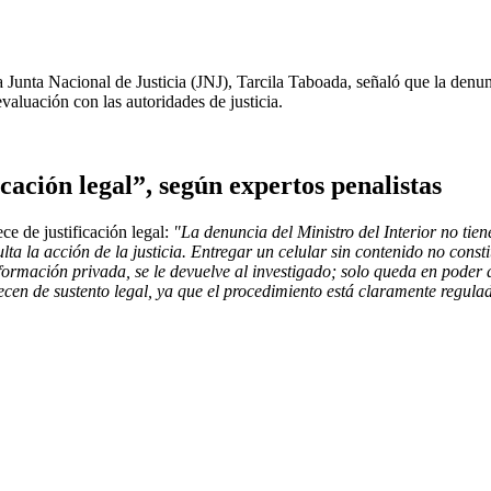
la Junta Nacional de Justicia (JNJ), Tarcila Taboada, señaló que la denu
valuación con las autoridades de justicia.
cación legal”, según expertos penalistas
e de justificación legal:
"La denuncia del Ministro del Interior no tiene
ulta la acción de la justicia. Entregar un celular sin contenido no cons
nformación privada, se le devuelve al investigado; solo queda en poder d
arecen de sustento legal, ya que el procedimiento está claramente regul