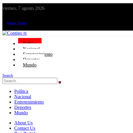
viernes, 7 agosto 2026
¡El canal de todos los peruanos!
Iniciar Sesión
Política
Nacional
Entretenimiento
Deportes
Mundo
Search
Política
Nacional
Entretenimiento
Deportes
Mundo
About Us
Contact Us