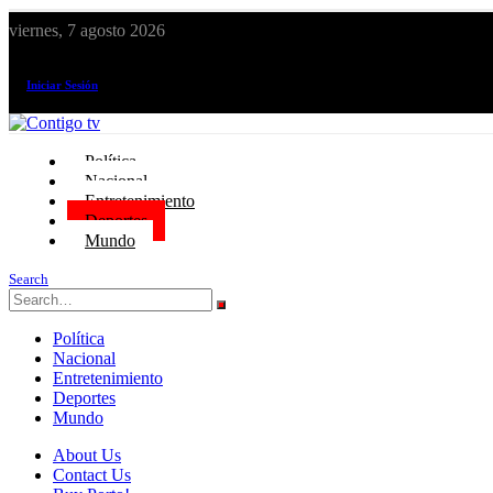
viernes, 7 agosto 2026
¡El canal de todos los peruanos!
Iniciar Sesión
Política
Nacional
Entretenimiento
Deportes
Mundo
Search
Política
Nacional
Entretenimiento
Deportes
Mundo
About Us
Contact Us