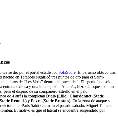
1
ancés
once se dio por el portal estadístico
SofaScore.
El peruano obtuvo una
el nacido en Tarapoto significó tres puntos de oro para el Saint-
 miembros de “Les Verts” dentro del once ideal. El “genio” no solo
na entrada exitosa y una intercepción. Además, hizo 64 toques con un
, pero el disparo de su compañero estrelló en el palo.
línea de 4 atrás la completan
Djaló (Lille), Chardonnet (Stade
tade Rennais) y Favre (Stade Brestois).
En la zona de ataque se
la victoria del Paris Saint Germain el pasado sábado. Miguel Trauco,
olombia. El motivo es que el lateral se encuentra suspendido por