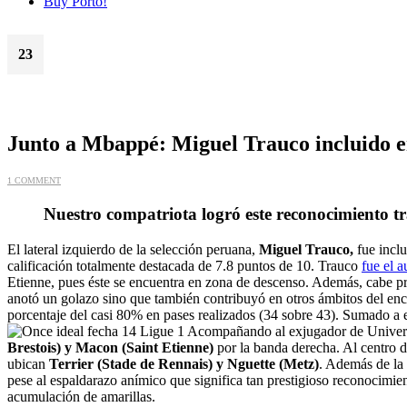
Buy Porto!
23
Nov
Junto a Mbappé: Miguel Trauco incluido en 
1 COMMENT
Nuestro compatriota logró este reconocimiento tr
El lateral izquierdo de la selección peruana,
Miguel Trauco,
fue inclu
calificación totalmente destacada de 7.8 puntos de 10. Trauco
fue el a
Etienne, pues éste se encuentra en zona de descenso. Además, cabe pr
anotó un golazo sino que también contribuyó en otros ámbitos del enc
porcentaje del casi 80% en pases realizados (34 sobre 43). Sumado a e
Acompañando al exjugador de Univers
Brestois) y Macon (Saint Etienne)
por la banda derecha. Al centro 
ubican
Terrier (Stade de Rennais) y Nguette (Metz)
. Además de la 
pese al espaldarazo anímico que significa tan prestigioso reconocimien
acumulación de amarillas.