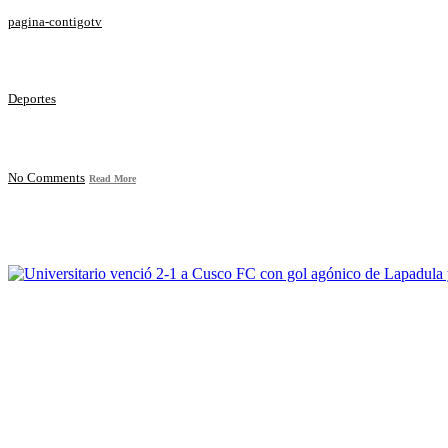
pagina-contigotv
Deportes
No Comments
Read More