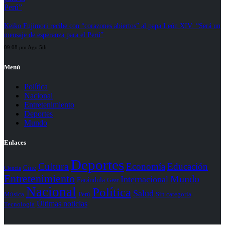
Keiko Fujimori recibe con “corazones abiertos” al papa León XIV: “Será un
mensaje de esperanza para el Perú”
09:08 pm Ago 5th
Menú
Política
Nacional
Entretenimiento
Deportes
Mundo
Enlaces
Deportes
Cultura
Economía
Educación
Cine
Ciencia
Entretenimiento
Mundo
Internacional
Farándula
Gear
Nacional
Política
Salud
Perú
Sin categoría
Música
Últimas noticias
Tecnología