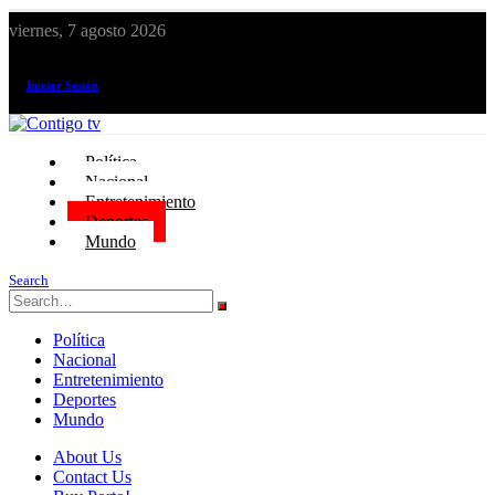
viernes, 7 agosto 2026
¡El canal de todos los peruanos!
Iniciar Sesión
Política
Nacional
Entretenimiento
Deportes
Mundo
Search
Política
Nacional
Entretenimiento
Deportes
Mundo
About Us
Contact Us