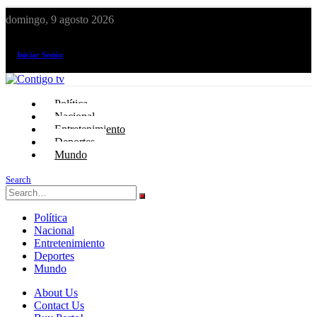
domingo, 9 agosto 2026
¡El canal de todos los peruanos!
Iniciar Sesión
Política
Nacional
Entretenimiento
Deportes
Mundo
Search
Política
Nacional
Entretenimiento
Deportes
Mundo
About Us
Contact Us