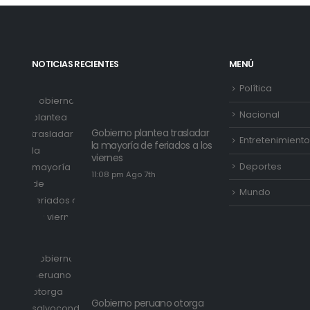
NOTICIAS RECIENTES
MENÚ
Política
Nacional
Gobierno plantea trasladar
Entretenimiento
la mayoría de feriados a los
viernes
Deportes
11:08 pm Ago 7th
Mundo
Gobierno peruano otorga