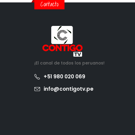
Contacto
¡El canal de todos los peruanos!
+51 980 020 069
info@contigotv.pe