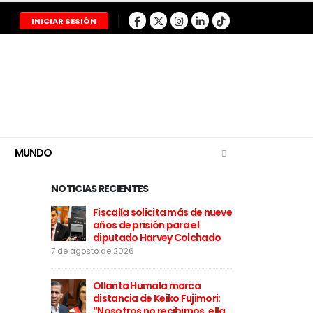
INICIAR SESIÓN
MUNDO
NOTICIAS RECIENTES
trasladar
Fiscalía solicita más de nueve
Gobiern
dos a los
años de prisión para el
la mayor
diputado Harvey Colchado
viernes
7 de agosto de 2026
7 de agosto de 202
a
 otorga
Ollanta Humala marca
Gobiern
etssy
distancia de Keiko Fujimori:
salvoco
ce
“Nosotros no recibimos, ella
Chávez 