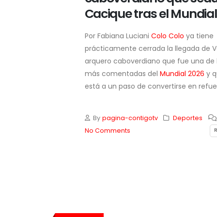
Cacique tras el Mundial
que sus 55
Por Fabiana Luciani
Colo Colo
ya tiene
parán en
prácticamente cerrada la llegada de Vo
IFA
si el
arquero caboverdiano que fue una de l
e su
más comentadas del
Mundial 2026
y q
inversores
está a un paso de convertirse en refuer
By
pagina-contigotv
Deportes
No Comments
READ MORE