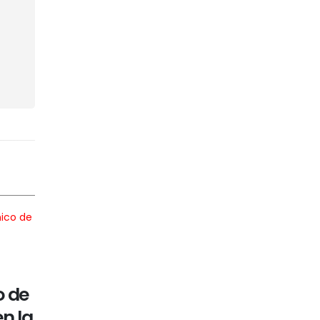
UEFA desafía a la FIFA y
30
o de
amenaza con abandonar
JUL
n la
sus torneos por plan de