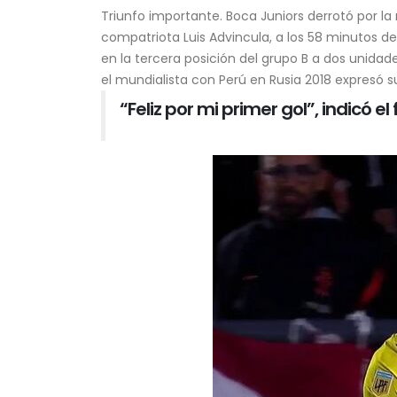
relaciones diplomáticas con México
Triunfo importante.
Boca Juniors
derrotó por la 
7 de agosto de 2026
compatriota
Luis Advincula
, a los 58 minutos d
en la tercera posición del grupo B a dos unidade
Poder Judicial admite
el
mundialista
con Perú en Rusia 2018 expresó su 
recurso de Pedro Castillo y
“Feliz por mi primer gol”, indicó e
autoriza su intervención en
audiencia
7 de agosto de 2026