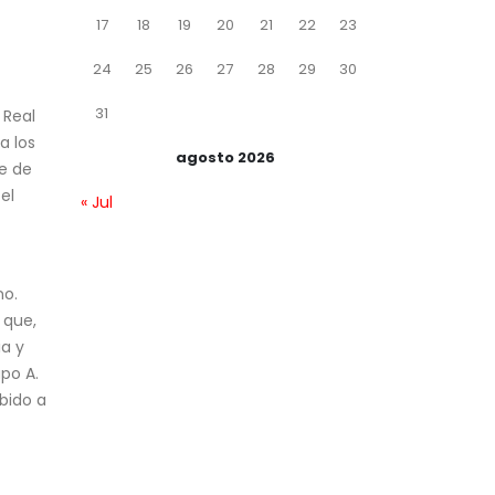
17
18
19
20
21
22
23
24
25
26
27
28
29
30
31
 Real
a los
agosto 2026
le de
el
« Jul
no.
 que,
ia y
po A.
ebido a