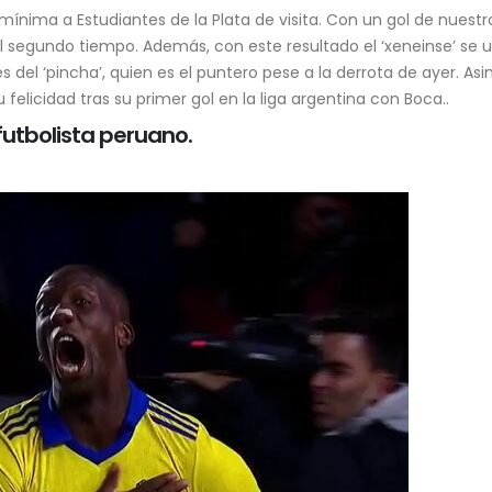
sí recibió”
relaciones diplomáticas co
mínima a Estudiantes de la Plata de visita. Con un gol de nuestr
5 de agosto de 2026
7 de agosto de 2026
el segundo tiempo. Además, con este resultado el ‘xeneinse’ se 
s del ‘pincha’, quien es el puntero pese a la derrota de ayer. As
Keiko Fujimori recibe con
Poder Judicial adm
felicidad tras su primer gol en la liga argentina con Boca..
“corazones abiertos” al papa
recurso de Pedro Ca
l futbolista peruano.
León XIV: “Será un mensaje de
autoriza su interv
esperanza para el Perú”
audiencia
5 de agosto de 2026
7 de agosto de 2026