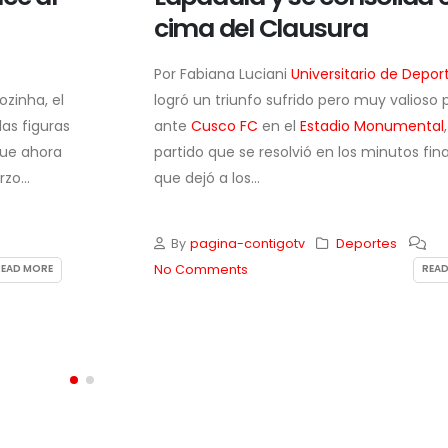
cima del Clausura
Por Fabiana Luciani
Universitario de Depor
zinha, el
logró un triunfo sufrido pero muy valioso p
as figuras
ante
Cusco FC
en el
Estadio Monumental
ue ahora
partido que se resolvió en los minutos fina
zo...
que dejó a los...
By
pagina-contigotv
Deportes
No Comments
READ MORE
READ