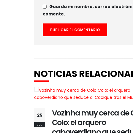
Guarda mi nombre, correo electróni
comente.
NOTICIAS RELACIONA
 y
Vozinha muy cerca de 
25
onar
Colo: el arquero
JUL
de
caboverdiano que sedu