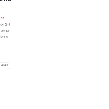
inversión privada
tes
Por Fabiana Luciani
La UEFA
anunció que sus 
or 2-1
federaciones nacionales no participarán en
, en un
competiciones organizadas por la
FIFA
si el
les y
presidente
Gianni Infantino
mantiene su
propuesta de permitir el ingreso de inversore
privados en la gestión...
By
pagina-contigotv
Deportes
No Comments
 MORE
READ MO