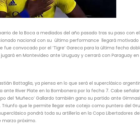
barrio de la Boca a mediados del año pasado tras su paso con el
leccionado nacional con su último performance llegará motivado 
ue fue convocado por el ‘Tigre’ Gareca para la última fecha dob
ú jugará en Montevideo ante Uruguay y cerrará con Paraguay en 
stián Battaglia, ya piensa en lo que será el superclásico argenti
 ante River Plate en la Bombonera por la fecha 7. Cabe señalar
quipo del ‘Muñeco’ Gallardo también gano su partido ante Gimnas
 Triunfo que le permite llegar este cotejo como puntero del Gru
superclásico pondrá toda su artillería en la Copa Libertadores d
de marzo próximo.