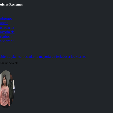
ticias Recientes
bierno plantea trasladar la mayoría de feriados a los viernes
:08 pm Ago 7th