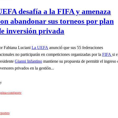
UEFA desafía a la FIFA y amenaza
con abandonar sus torneos por plan
de inversión privada
or Fabiana Luciani
La UEFA
anunció que sus 55 federaciones
acionales no participarán en competiciones organizadas por la
FIFA
si e
residente
Gianni Infantino
mantiene su propuesta de permitir el ingreso 
nversores privados en la gestión...
y
gina-contigotv
portes