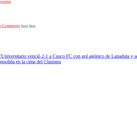
portes
o Comments
Read More