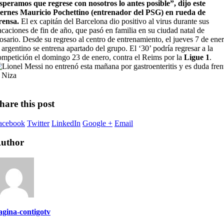
speramos que regrese con nosotros lo antes posible”, dijo este
iernes Mauricio Pochettino (entrenador del PSG) en rueda de
rensa.
El ex capitán del Barcelona dio positivo al virus durante sus
acaciones de fin de año, que pasó en familia en su ciudad natal de
osario. Desde su regreso al centro de entrenamiento, el jueves 7 de ener
l argentino se entrena apartado del grupo. El ‘30’ podría regresar a la
ompetición el domingo 23 de enero, contra el Reims por la
Ligue 1
.
hare this post
acebook
Twitter
LinkedIn
Google +
Email
uthor
agina-contigotv