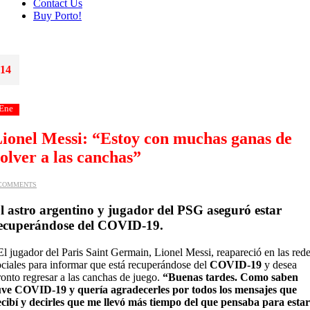
Contact Us
Buy Porto!
14
Ene
ionel Messi: “Estoy con muchas ganas de
olver a las canchas”
 COMMENTS
l astro argentino y jugador del PSG aseguró estar
ecuperándose del COVID-19
.
l jugador del
Paris Saint Germain
,
Lionel Messi
, reapareció en las red
ociales para informar que está recuperándose del
COVID-19
y desea
ronto regresar a las canchas de juego.
“Buenas tardes. Como saben
uve COVID-19 y quería agradecerles por todos los mensajes que
ecibí y decirles que me llevó más tiempo del que pensaba para estar