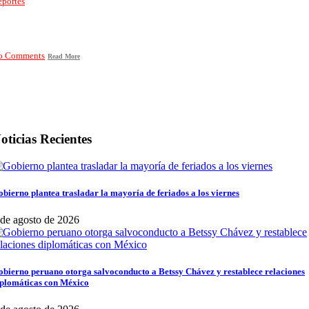
portes
o Comments
Read More
oticias Recientes
bierno plantea trasladar la mayoría de feriados a los viernes
 de agosto de 2026
bierno peruano otorga salvoconducto a Betssy Chávez y restablece relaciones
iplomáticas con México