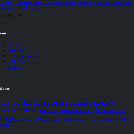
bierno peruano otorga salvoconducto a Betssy Chávez y restablece relaciones
iplomáticas con México
:08 pm Ago 7th
enú
Política
Nacional
Entretenimiento
Deportes
Mundo
nlaces
Deportes
Cultura
Economía
Educación
Cine
encia
ntretenimiento
Mundo
Internacional
Farándula
Gear
Música
Nacional
Política
Salud
Últimas
Perú
Sin categoría
Tecnología
ticias