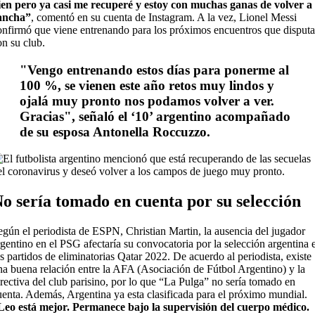
ien pero ya casi me recuperé y estoy con muchas ganas de volver a 
ancha”
, comentó en su cuenta de Instagram. A la vez, Lionel Messi
onfirmó que viene entrenando para los próximos encuentros que disputa
on su club.
"
Vengo entrenando estos días para ponerme al
100 %, se vienen este año retos muy lindos y
ojalá muy pronto nos podamos volver a ver.
Gracias", señaló el ‘10’ argentino acompañado
de su esposa Antonella Roccuzzo.
o sería tomado en cuenta por su selecció
n
egún el periodista de ESPN, Christian Martin, la ausencia del jugador
rgentino en el PSG afectaría su convocatoria por la selección argentina 
os partidos de eliminatorias Qatar 2022. De acuerdo al periodista, existe
na buena relación entre la AFA (Asociación de Fútbol Argentino) y la
irectiva del club parisino, por lo que “La Pulga” no sería tomado en
uenta. Además, Argentina ya esta clasificada para el próximo mundial.
Leo está mejor. Permanece bajo la supervisión del cuerpo médico.