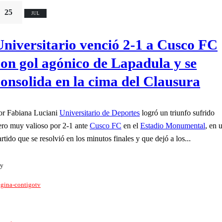
25
JUL
Universitario venció 2-1 a Cusco FC
con gol agónico de Lapadula y se
consolida en la cima del Clausura
or Fabiana Luciani
Universitario de Deportes
logró un triunfo sufrido
ero muy valioso por 2-1 ante
Cusco FC
en el
Estadio Monumental
, en 
artido que se resolvió en los minutos finales y que dejó a los...
y
gina-contigotv