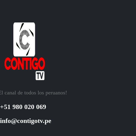
El canal de todos los peruanos!
+51 980 020 069
info@contigotv.pe