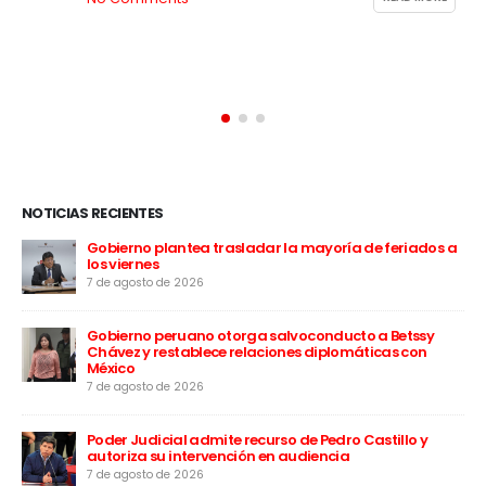
NOTICIAS RECIENTES
 a
Fiscalía solicita más de nueve años de prisión para el
diputado Harvey Colchado
7 de agosto de 2026
Ollanta Humala marca distancia de Keiko Fujimori:
“Nosotros no recibimos, ella sí recibió”
5 de agosto de 2026
Keiko Fujimori recibe con “corazones abiertos” al papa
León XIV: “Será un mensaje de esperanza para el Perú”
5 de agosto de 2026