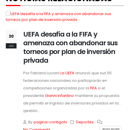
Vozinha muy cerca de Colo
25
Colo: el arquero caboverdiano
JUL
que seduce al Cacique tras el
Mundial
Por Fabiana Luciani
Colo Colo
ya tiene
prácticamente cerrada la llegada de Vozinha, el
arquero caboverdiano que fue una de las figuras
más comentadas del
Mundial 2026
y que ahora está
a un paso de convertirse en refuerzo...
By
pagina-contigotv
Deportes
READ MORE
No Comments