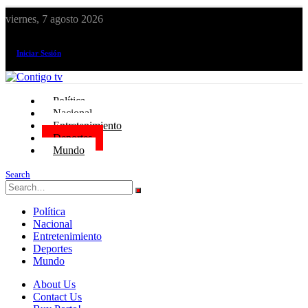
viernes, 7 agosto 2026
¡El canal de todos los peruanos!
Iniciar Sesión
Política
Nacional
Entretenimiento
Deportes
Mundo
Search
Política
Nacional
Entretenimiento
Deportes
Mundo
About Us
Contact Us