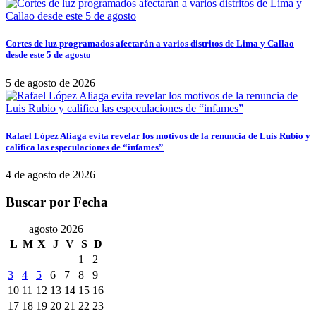
Cortes de luz programados afectarán a varios distritos de Lima y Callao
desde este 5 de agosto
5 de agosto de 2026
Rafael López Aliaga evita revelar los motivos de la renuncia de Luis Rubio y
califica las especulaciones de “infames”
4 de agosto de 2026
Buscar por Fecha
agosto 2026
L
M
X
J
V
S
D
1
2
3
4
5
6
7
8
9
10
11
12
13
14
15
16
17
18
19
20
21
22
23