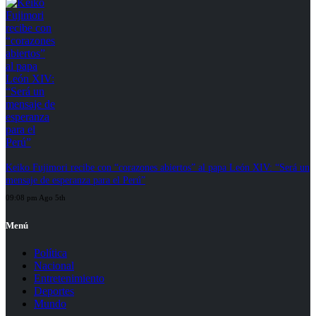
Keiko Fujimori recibe con “corazones abiertos” al papa León XIV: “Será un
mensaje de esperanza para el Perú”
09:08 pm Ago 5th
Menú
Política
Nacional
Entretenimiento
Deportes
Mundo