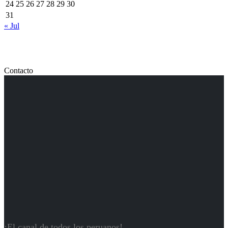
24
25
26
27
28
29
30
31
« Jul
Contacto
¡El canal de todos los peruanos!