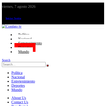
viernes, 7 agosto 2026
¡El canal de todos los peruanos!
Iniciar Sesión
Política
Nacional
Entretenimiento
Deportes
Mundo
Search
Política
Nacional
Entretenimiento
Deportes
Mundo
About Us
Contact Us