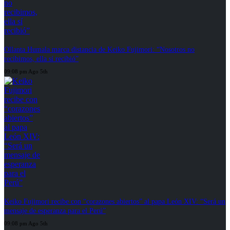
Ollanta Humala marca distancia de Keiko Fujimori: “Nosotros no
recibimos, ella sí recibió”
09:08 pm Ago 5th
Keiko Fujimori recibe con “corazones abiertos” al papa León XIV: “Será un
mensaje de esperanza para el Perú”
09:08 pm Ago 5th