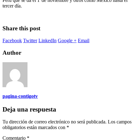
Perú qué se da el 1°de noviembre y otros como México hasta el
tercer día.
Share this post
Facebook
Twitter
LinkedIn
Google +
Email
Author
pagina-contigotv
Deja una respuesta
Tu dirección de correo electrónico no será publicada.
Los campos
obligatorios están marcados con
*
Comentario
*