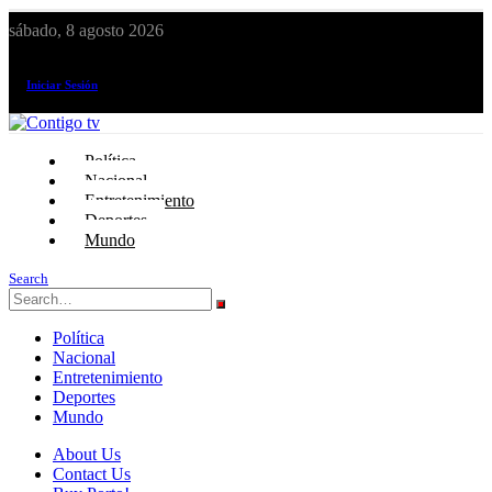
sábado, 8 agosto 2026
¡El canal de todos los peruanos!
Iniciar Sesión
Política
Nacional
Entretenimiento
Deportes
Mundo
Search
Política
Nacional
Entretenimiento
Deportes
Mundo
About Us
Contact Us