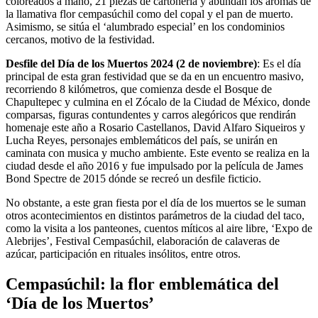
coloreados a mano, 21 piezas de cartonería y abundan los aromas de
la llamativa flor cempasúchil como del copal y el pan de muerto.
Asimismo, se sitúa el ‘alumbrado especial’ en los condominios
cercanos, motivo de la festividad.
Desfile del Día de los Muertos 2024 (2 de noviembre)
: Es el día
principal de esta gran festividad que se da en un encuentro masivo,
recorriendo 8 kilómetros, que comienza desde el Bosque de
Chapultepec y culmina en el Zócalo de la Ciudad de México, donde
comparsas, figuras contundentes y carros alegóricos que rendirán
homenaje este año a Rosario Castellanos, David Alfaro Siqueiros y
Lucha Reyes, personajes emblemáticos del país, se unirán en
caminata con musica y mucho ambiente. Este evento se realiza en la
ciudad desde el año 2016 y fue impulsado por la película de James
Bond Spectre de 2015 dónde se recreó un desfile ficticio.
No obstante, a este gran fiesta por el día de los muertos se le suman
otros acontecimientos en distintos parámetros de la ciudad del taco,
como la visita a los panteones, cuentos míticos al aire libre, ‘Expo de
Alebrijes’, Festival Cempasúchil, elaboración de calaveras de
azúcar, participación en rituales insólitos, entre otros.
Cempasúchil: la flor emblemática del
‘Día de los Muertos’