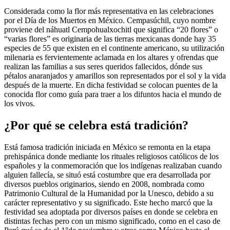
Considerada como la flor más representativa en las celebraciones
por el Día de los Muertos en México. Cempasúchil, cuyo nombre
proviene del náhuatl Cempohualxochitl que significa “20 flores” o
“varias flores” es originaria de las tierras mexicanas donde hay 35
especies de 55 que existen en el continente americano, su utilización
milenaria es fervientemente aclamada en los altares y ofrendas que
realizan las familias a sus seres queridos fallecidos, dónde sus
pétalos anaranjados y amarillos son representados por el sol y la vida
después de la muerte. En dicha festividad se colocan puentes de la
conocida flor como guía para traer a los difuntos hacia el mundo de
los vivos.
¿Por qué se celebra está tradición?
Está famosa tradición iniciada en México se remonta en la etapa
prehispánica donde mediante los rituales religiosos católicos de los
españoles y la conmemoración que los indígenas realizaban cuando
alguien fallecía, se situó está costumbre que era desarrollada por
diversos pueblos originarios, siendo en 2008, nombrada como
Patrimonio Cultural de la Humanidad por la Unesco, debido a su
carácter representativo y su significado. Este hecho marcó que la
festividad sea adoptada por diversos países en donde se celebra en
distintas fechas pero con un mismo significado, como en el caso de