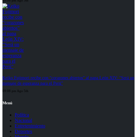
09:08 pm Ago 5th
Keiko Fujimori recibe con “corazones abiertos” al papa León XIV: “Será un
mensaje de esperanza para el Perú”
09:08 pm Ago 5th
Menú
Política
Nacional
Entretenimiento
Deportes
Mundo