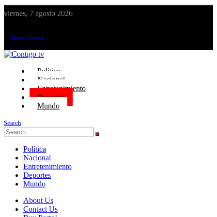
viernes, 7 agosto 2026
¡El canal de todos los peruanos!
Iniciar Sesión
Política
Nacional
Entretenimiento
Deportes
Mundo
Search
Política
Nacional
Entretenimiento
Deportes
Mundo
About Us
Contact Us