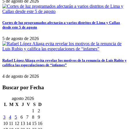
5 de agosto de 2026
Cortes de luz programados afectarán a varios distritos de Lima y Callao
desde este 5 de agosto
5 de agosto de 2026
Rafael López Aliaga evita revelar los motivos de la renuncia de Luis Rubio y
califica las especulaciones de “infames”
4 de agosto de 2026
Buscar por Fecha
agosto 2026
L
M
X
J
V
S
D
1
2
3
4
5
6
7
8
9
10
11
12
13
14
15
16