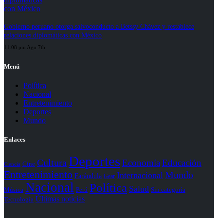
Gobierno peruano otorga salvoconducto a Betssy Chávez y restablece
relaciones diplomáticas con México
11:08 pm Ago 7th
Menú
Política
Nacional
Entretenimiento
Deportes
Mundo
Enlaces
Deportes
Cultura
Economía
Educación
Cine
Ciencia
Entretenimiento
Mundo
Internacional
Farándula
Gear
Nacional
Política
Salud
Perú
Sin categoría
Música
Últimas noticias
Tecnología