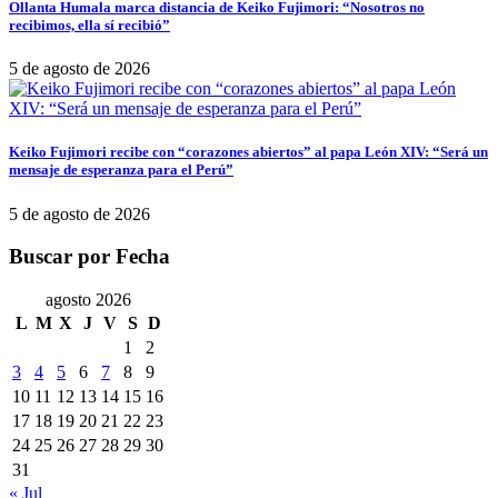
Ollanta Humala marca distancia de Keiko Fujimori: “Nosotros no
recibimos, ella sí recibió”
5 de agosto de 2026
Keiko Fujimori recibe con “corazones abiertos” al papa León XIV: “Será un
mensaje de esperanza para el Perú”
5 de agosto de 2026
Buscar por Fecha
agosto 2026
L
M
X
J
V
S
D
1
2
3
4
5
6
7
8
9
10
11
12
13
14
15
16
17
18
19
20
21
22
23
24
25
26
27
28
29
30
31
« Jul