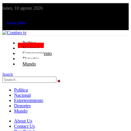
lunes, 10 agosto 2026
¡El canal de todos los peruanos!
Iniciar Sesión
Política
Nacional
Entretenimiento
Deportes
Mundo
Search
Política
Nacional
Entretenimiento
Deportes
Mundo
About Us
Contact Us