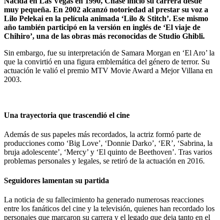
Nacida en Las Vegas en 1990, Chase inició su carrera desde
muy pequeña. En 2002 alcanzó notoriedad al prestar su voz a
Lilo Pelekai en la película animada ‘Lilo & Stitch’. Ese mismo
año también participó en la versión en inglés de ‘El viaje de
Chihiro’, una de las obras más reconocidas de Studio Ghibli.
Sin embargo, fue su interpretación de Samara Morgan en ‘El Aro’ la
que la convirtió en una figura emblemática del género de terror. Su
actuación le valió el premio MTV Movie Award a Mejor Villana en
2003.
Una trayectoria que trascendió el cine
Además de sus papeles más recordados, la actriz formó parte de
producciones como ‘Big Love’, ‘Donnie Darko’, ‘ER’, ‘Sabrina, la
bruja adolescente’, ‘Mercy’ y ‘El quinto de Beethoven’. Tras varios
problemas personales y legales, se retiró de la actuación en 2016.
Seguidores lamentan su partida
La noticia de su fallecimiento ha generado numerosas reacciones
entre los fanáticos del cine y la televisión, quienes han recordado los
personajes que marcaron su carrera y el legado que deja tanto en el