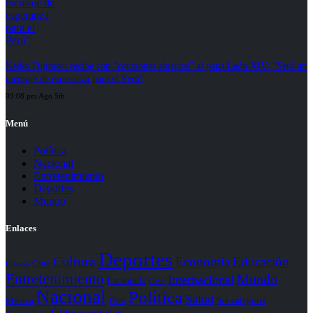
Keiko Fujimori recibe con “corazones abiertos” al papa León XIV: “Será un
mensaje de esperanza para el Perú”
09:08 pm Ago 5th
Menú
Política
Nacional
Entretenimiento
Deportes
Mundo
Enlaces
Deportes
Cultura
Economía
Educación
Cine
Ciencia
Entretenimiento
Mundo
Internacional
Farándula
Gear
Nacional
Política
Salud
Perú
Sin categoría
Música