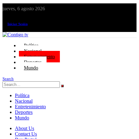
jueves, 6 agosto 2026
¡El canal de todos los peruanos!
Iniciar Sesión
Política
Nacional
Entretenimiento
Deportes
Mundo
Search
Política
Nacional
Entretenimiento
Deportes
Mundo
About Us
Contact Us