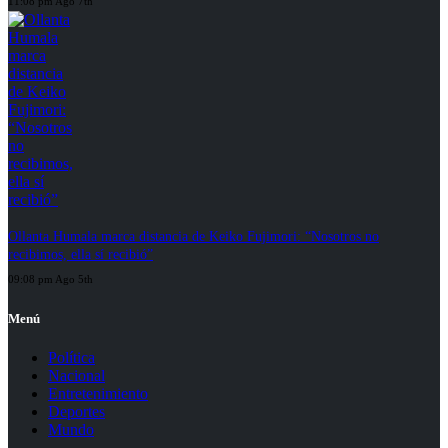
11:08 pm Ago 7th
Ollanta Humala marca distancia de Keiko Fujimori: “Nosotros no
recibimos, ella sí recibió”
09:08 pm Ago 5th
Menú
Política
Nacional
Entretenimiento
Deportes
Mundo