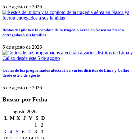
5 de agosto de 2026
Restos del piloto y la copiloto de la tragedia aérea en Nasca ya fueron
entregados a sus familias
5 de agosto de 2026
Cortes de luz programados afectarán a varios distritos de Lima y Callao
desde este 5 de agosto
5 de agosto de 2026
Buscar por Fecha
agosto 2026
L
M
X
J
V
S
D
1
2
3
4
5
6
7
8
9
10
11
12
13
14
15
16