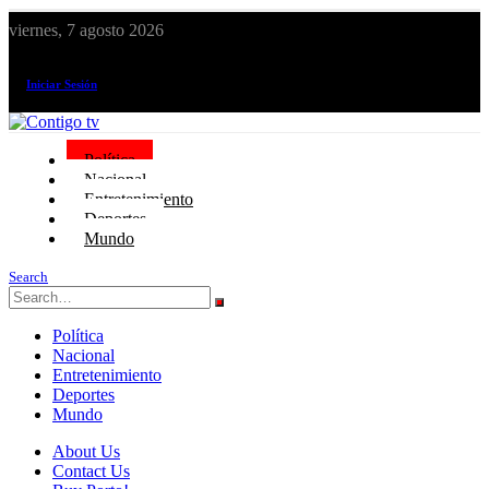
viernes, 7 agosto 2026
¡El canal de todos los peruanos!
Iniciar Sesión
Política
Nacional
Entretenimiento
Deportes
Mundo
Search
Política
Nacional
Entretenimiento
Deportes
Mundo
About Us
Contact Us