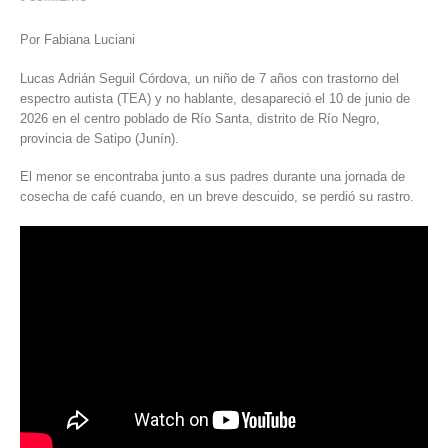
Por Fabiana Luciani
Lucas Adrián Seguil Córdova, un niño de 7 años con
trastorno del
espectro autista (TEA)
y no hablante, desapareció el 10 de junio de
2026 en el centro poblado de Río Santa, distrito de Río Negro,
provincia de
Satipo (Junín)
.
El menor se encontraba junto a sus padres durante una jornada de
cosecha de café cuando, en un breve descuido, se perdió su rastro.