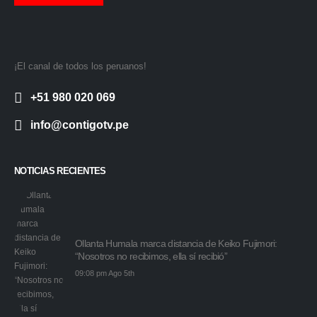
¡El canal de todos los peruanos!
+51 980 020 069
info@contigotv.pe
NOTICIAS RECIENTES
Ollanta Humala marca distancia de Keiko Fujimori:
“Nosotros no recibimos, ella sí recibió”
09:08 pm Ago 5th