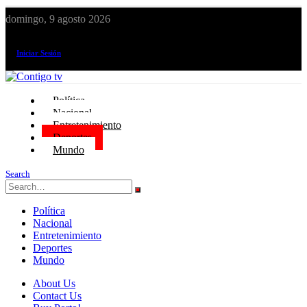
domingo, 9 agosto 2026
¡El canal de todos los peruanos!
Iniciar Sesión
Política
Nacional
Entretenimiento
Deportes
Mundo
Search
Política
Nacional
Entretenimiento
Deportes
Mundo
About Us
Contact Us