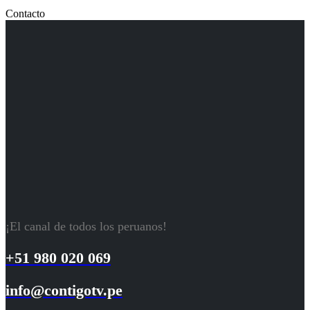
Contacto
¡El canal de todos los peruanos!
+51 980 020 069
info@contigotv.pe