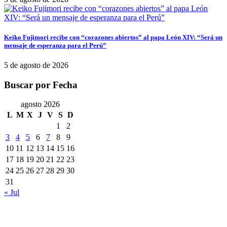
Keiko Fujimori recibe con “corazones abiertos” al papa León XIV: “Será un
mensaje de esperanza para el Perú”
5 de agosto de 2026
Buscar por Fecha
agosto 2026
L
M
X
J
V
S
D
1
2
3
4
5
6
7
8
9
10
11
12
13
14
15
16
17
18
19
20
21
22
23
24
25
26
27
28
29
30
31
« Jul