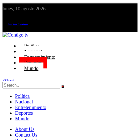
lunes, 10 agosto 2026
¡El canal de todos los peruanos!
Iniciar Sesión
Política
Nacional
Entretenimiento
Deportes
Mundo
Search
Política
Nacional
Entretenimiento
Deportes
Mundo
About Us
Contact Us