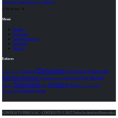
relaciones diplomáticas con México
11:08 pm Ago 7th
Menú
Política
Nacional
Entretenimiento
Deportes
Mundo
Enlaces
Deportes
Cultura
Economía
Educación
Cine
Ciencia
Entretenimiento
Mundo
Internacional
Farándula
Gear
Nacional
Política
Salud
Perú
Sin categoría
Música
Últimas noticias
Tecnología
CONTIGO TV PERU S.A.C - CONTIGO TV © 2025 Todos los derechos Reservados.