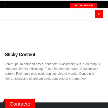
INICIAR SESIÓN
Sticky Content
Lorem ipsum dolor sit amet, consectetur adipiscing elit. Sed tempus
nibh sed elimttis adipiscing. Fusce in hendrerit purus. Suspendisse
potenti. Proin quis eros odio, dapibus dictum mauris. Donec nisi
libero, adipiscing id pretium eget, consectetur sit amet leo.
Contacto