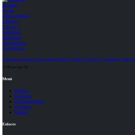
Gobierno peruano otorga salvoconducto a Betssy Chávez y restablece relacio
11:08 pm Ago 7th
Menú
Política
Nacional
Entretenimiento
Deportes
Mundo
Enlaces