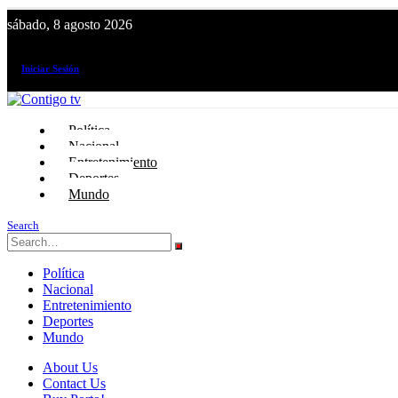
sábado, 8 agosto 2026
¡El canal de todos los peruanos!
Iniciar Sesión
Política
Nacional
Entretenimiento
Deportes
Mundo
Search
Política
Nacional
Entretenimiento
Deportes
Mundo
About Us
Contact Us