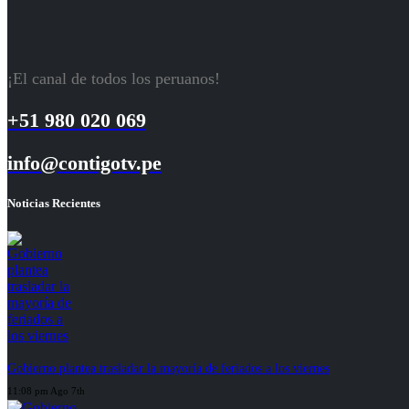
¡El canal de todos los peruanos!
+51 980 020 069
info@contigotv.pe
Noticias Recientes
Gobierno plantea trasladar la mayoría de feriados a los viernes
11:08 pm Ago 7th