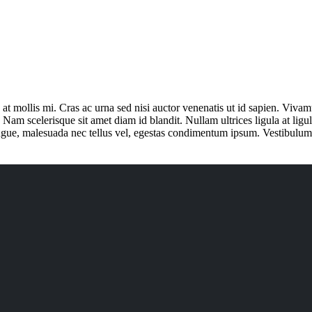
at mollis mi. Cras ac urna sed nisi auctor venenatis ut id sapien. Viv
t. Nam scelerisque sit amet diam id blandit. Nullam ultrices ligula at lig
augue, malesuada nec tellus vel, egestas condimentum ipsum. Vestibulum u