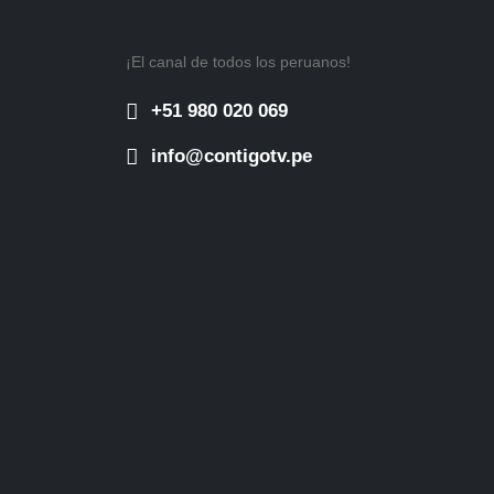
¡El canal de todos los peruanos!
+51 980 020 069
info@contigotv.pe