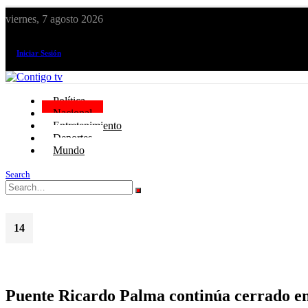
viernes, 7 agosto 2026
¡El canal de todos los peruanos!
Iniciar Sesión
Política
Nacional
Entretenimiento
Deportes
Mundo
Search
14
Oct
Puente Ricardo Palma continúa cerrado en