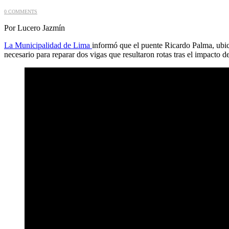
0 COMMENTS
Por Lucero Jazmín
La Municipalidad de Lima
informó que el puente Ricardo Palma, ubic
necesario para reparar dos vigas que resultaron rotas tras el impacto 