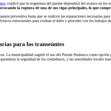
ntes
, explicó que la reapertura del puente dependerá del avance en los t
ocando la ruptura de una de sus vigas principales, lo que compro
manera preventiva hasta que se realicen las reparaciones necesarias para
nicos estructurales para evaluar el daño y proceder con los trabajos de r
rias para los transeúntes
tivas. La municipalidad sugirió el uso del Puente Huánuco como opción p
 garantizar la seguridad de los ciudadanos, y las autoridades locales h