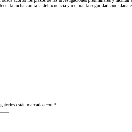
usca acortar los plazos de las investigaciones preliminares y facilitar a
ecer la lucha contra la delincuencia y mejorar la seguridad ciudadana en
gatorios están marcados con
*