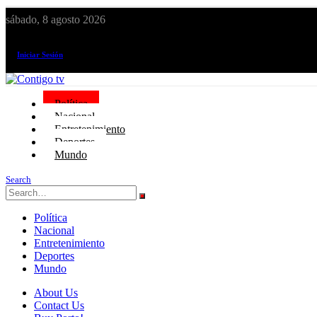
sábado, 8 agosto 2026
¡El canal de todos los peruanos!
Iniciar Sesión
Política
Nacional
Entretenimiento
Deportes
Mundo
Search
Política
Nacional
Entretenimiento
Deportes
Mundo
About Us
Contact Us