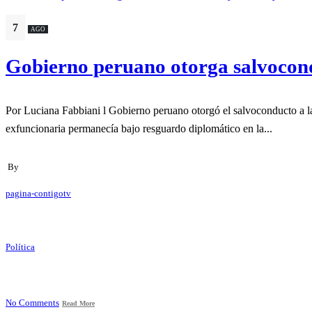
7
AGO
Gobierno peruano otorga salvocond
Por Luciana Fabbiani l Gobierno peruano otorgó el salvocondu
exfuncionaria permanecía bajo resguardo diplomático en la...
By
pagina-contigotv
Política
No Comments
Read More