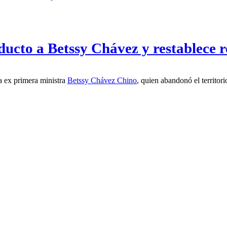
ucto a Betssy Chávez y restablece r
cto a la ex primera ministra
Betssy Chávez Chino
, quien abandonó el territor