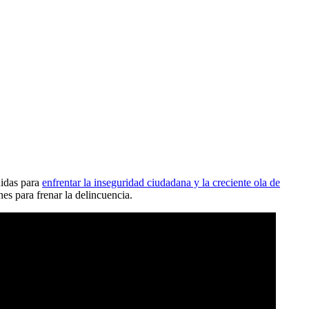
didas para
enfrentar la inseguridad ciudadana y la creciente ola de
es para frenar la delincuencia.