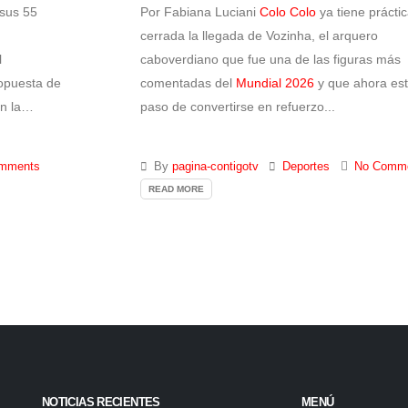
sus 55
Por Fabiana Luciani
Colo Colo
ya tiene prácti
cerrada la llegada de Vozinha, el arquero
l
caboverdiano que fue una de las figuras más
opuesta de
comentadas del
Mundial 2026
y que ahora est
n la
paso de convertirse en refuerzo...
mments
By
pagina-contigotv
Deportes
No Comm
READ MORE
NOTICIAS RECIENTES
MENÚ