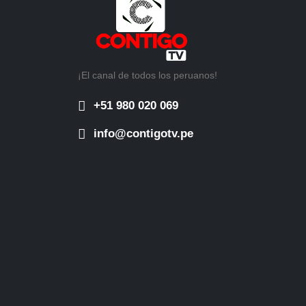
¡El canal de todos los peruanos!
+51 980 020 069
info@contigotv.pe