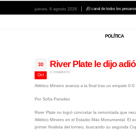
jueves, 6 agosto 2026
¡El canal de todos los peruano
POLÍTICA
River Plate le dijo ad
30
0 COMMENTS
Oct
Atlético Mineiro avanza a la final tras un empate 0-0
Por Sofía Paredes
River Plate no logró concretar la remontada que nec
Atlético Mineiro
en el Estadio Más Monumental. El equ
primer finalista del torneo, buscando su segunda
Cop