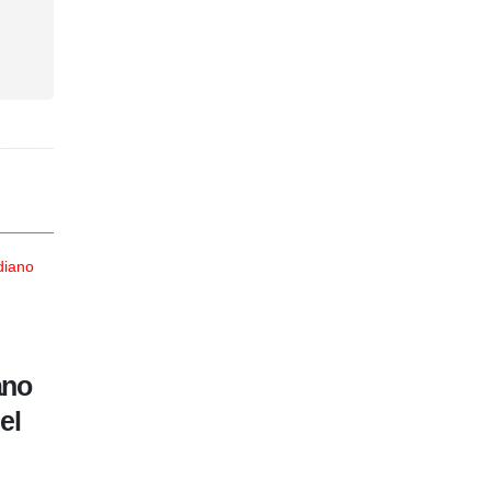
Universitario venció 2-1 a
25
ano
Cusco FC con gol agónico de
JUL
el
Lapadula y se consolida en l
cima del Clausura