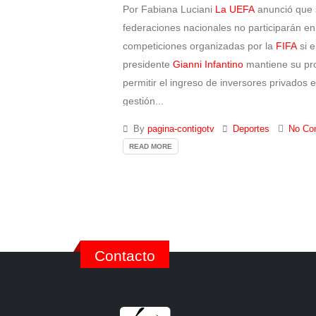
Por Fabiana Luciani
La UEFA
anunció que 
federaciones nacionales no participarán en
competiciones organizadas por la
FIFA
si e
presidente
Gianni Infantino
mantiene su pr
permitir el ingreso de inversores privados e
gestión...
By
pagina-contigotv
Deportes
No Co
READ MORE
Contacto