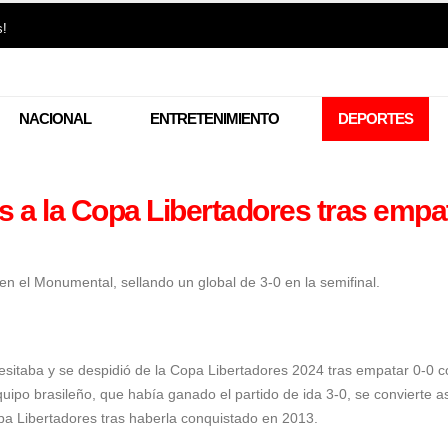
s!
NACIONAL
ENTRETENIMIENTO
DEPORTES
iós a la Copa Libertadores tras empa
 en el Monumental, sellando un global de 3-0 en la semifinal.
esitaba y se despidió de la Copa Libertadores 2024 tras empatar 0-0 c
ipo brasileño, que había ganado el partido de ida 3-0, se convierte as
a Libertadores
tras haberla conquistado en 2013.