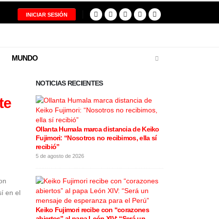
INICIAR SESIÓN
MUNDO
NOTICIAS RECIENTES
te
Ollanta Humala marca distancia de Keiko
Restos del pilo
Fujimori: “Nosotros no recibimos, ella sí
tragedia aérea
recibió”
entregados a s
5 de agosto de 2026
5 de agosto de 20
on
í en el
Keiko Fujimori recibe con “corazones
Cortes de luz
abiertos” al papa León XIV: “Será un
varios distrit