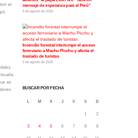
rir el
mensaje de esperanza para el Perú”
este 5 de agos
gol,
5 de agosto de 2026
5 de agosto de 20
Incendio forestal interrumpe el acceso
Rafael López Al
ferroviario a Machu Picchu y afecta el
motivos de la 
traslado de turistas
califica las e
5 de agosto de 2026
4 de agosto de 20
olidez
localía.
que se
BUSCAR POR FECHA
adores.
L
M
X
J
V
S
D
1
2
3
4
5
6
7
8
9