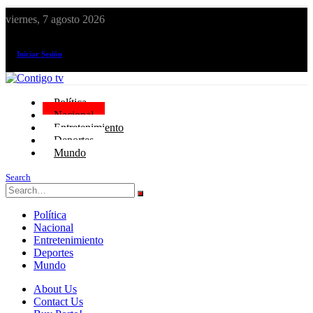
viernes, 7 agosto 2026
¡El canal de todos los peruanos!
Iniciar Sesión
Política
Nacional
Entretenimiento
Deportes
Mundo
Search
Política
Nacional
Entretenimiento
Deportes
Mundo
About Us
Contact Us