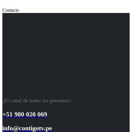
Contacto
¡El canal de todos los peruanos!
+51 980 020 069
info@contigotv.pe