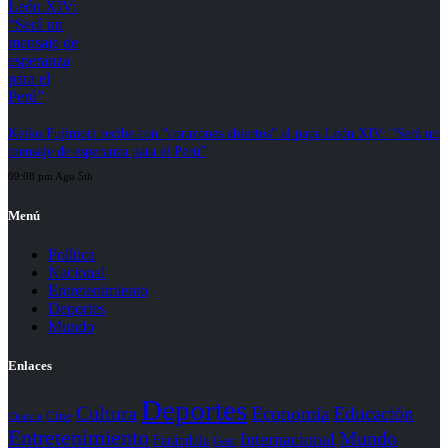
Keiko Fujimori recibe con “corazones abiertos” al papa León XIV: “Será un
mensaje de esperanza para el Perú”
09:08 pm Ago 5th
Menú
Política
Nacional
Entretenimiento
Deportes
Mundo
Enlaces
Deportes
Cultura
Economía
Educación
Cine
Ciencia
Entretenimiento
Mundo
Internacional
Farándula
Gear