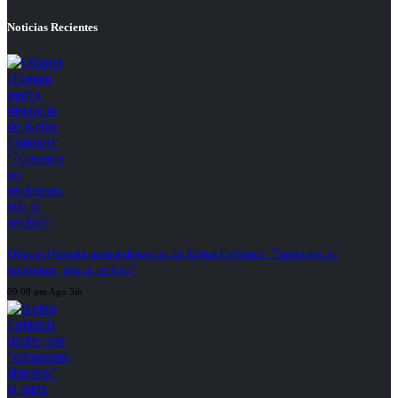
Noticias Recientes
Ollanta Humala marca distancia de Keiko Fujimori: “Nosotros no
recibimos, ella sí recibió”
09:08 pm Ago 5th