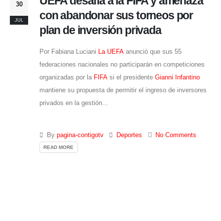
UEFA desafía a la FIFA y amenaza
30
con abandonar sus torneos por
JUL
plan de inversión privada
Por Fabiana Luciani
La UEFA
anunció que sus 55
federaciones nacionales no participarán en competiciones
organizadas por la
FIFA
si el presidente
Gianni Infantino
mantiene su propuesta de permitir el ingreso de inversores
privados en la gestión...
By
pagina-contigotv
Deportes
No Comments
READ MORE