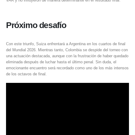
VAR y no influyeron de manera determinante en el resultado final.
Próximo desafío
Con este triunfo, Suiza enfrentará a Argentina en los cuartos de final
del Mundial 2026. Mientras tanto, Colombia se despide del torneo con
una actuación destacada, aunque con la frustración de haber quedado
eliminada después de luchar hasta el último penal. Sin duda, el
emocionante encuentro será recordado como uno de los más intensos
de los octavos de final.