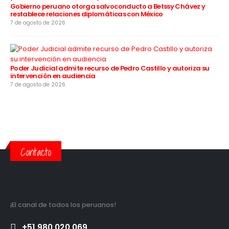
Gobierno peruano otorga salvoconducto a Betssy Chávez y
restablece relaciones diplomáticas con México
7 de agosto de 2026
Poder Judicial admite recurso de Pedro Castillo y autoriza su
intervención en audiencia
7 de agosto de 2026
Contacto
¡El canal de todos los peruanos!
+51 980 020 069