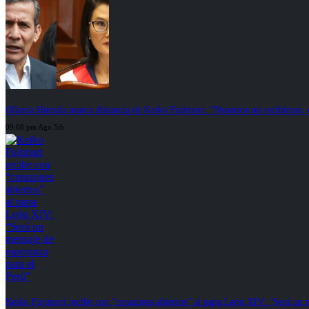
Ollanta Humala marca distancia de Keiko Fujimori: “Nosotros no recibimos, el
09:08 pm Ago 5th
Keiko Fujimori recibe con “corazones abiertos” al papa León XIV: “Será un m