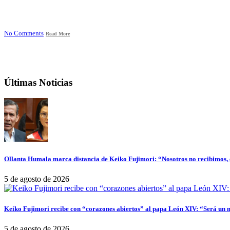
No Comments
Read More
Últimas Noticias
Ollanta Humala marca distancia de Keiko Fujimori: “Nosotros no recibimos, e
5 de agosto de 2026
Keiko Fujimori recibe con “corazones abiertos” al papa León XIV: “Será un 
5 de agosto de 2026