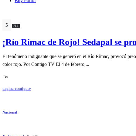
Buy Porto!
5
FEB
¡Río Rímac de Rojo! Sedapal se pr
El fenómeno indignante que se generó en el Río Rímac, provocó preoc
color rojo. Por Contigo TV El 4 de febrero,...
By
pagina-contigotv
Nacional