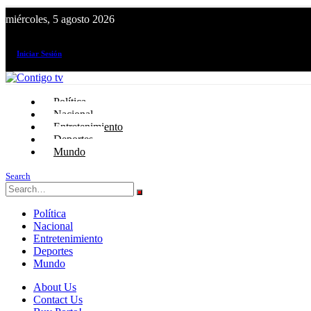
miércoles, 5 agosto 2026
¡El canal de todos los peruanos!
Iniciar Sesión
Política
Nacional
Entretenimiento
Deportes
Mundo
Search
Política
Nacional
Entretenimiento
Deportes
Mundo
About Us
Contact Us