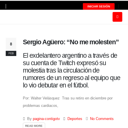
INICIAR SESIÓN
Sergio Agüero: “No me molesten”
8
El exdelantero argentino a través de
FEB
su cuenta de Twitch expresó su
molestia tras la circulación de
rumores de un regreso al equipo que
lo vio debutar en el fútbol.
Por: Walter Velásquez Tras su retiro en diciembre por
problemas cardiacos,
By
pagina-contigotv
Deportes
No Comments
READ MORE