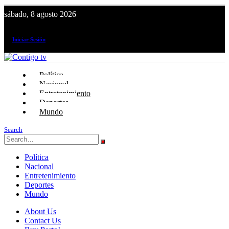
sábado, 8 agosto 2026
¡El canal de todos los peruanos!
Iniciar Sesión
Política
Nacional
Entretenimiento
Deportes
Mundo
Search
Política
Nacional
Entretenimiento
Deportes
Mundo
About Us
Contact Us