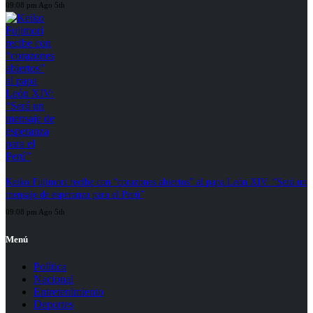
09:08 pm Ago 5th
Keiko Fujimori recibe con “corazones abiertos” al papa León XIV: “Será un
mensaje de esperanza para el Perú”
09:08 pm Ago 5th
Menú
Política
Nacional
Entretenimiento
Deportes