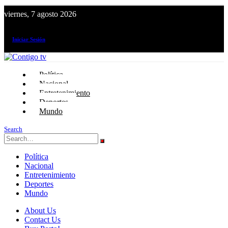
viernes, 7 agosto 2026
¡El canal de todos los peruanos!
Iniciar Sesión
Política
Nacional
Entretenimiento
Deportes
Mundo
Search
Política
Nacional
Entretenimiento
Deportes
Mundo
About Us
Contact Us