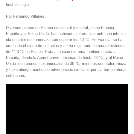
final del siglo.
Por Fernando Villanes
Diversos países de Europa occidental y central, como Francia,
España y el Reino Unido, han activado alertas rojas ante una intensa
ola de calor que amenaza con superar los 40 °C. En Francia, se ha
ordenado el cierre de escuelas y se ha registrado un récord histórico
de 44.3 °C en Pissos. Esta situación extrema también afecta a
España, donde
la Aemet
prevé máximas de hasta 44 °C, y al Reino
Unido, con pronósticos inusuales de 38 °C, mientras que Italia, Suiza
y Luxemburgo mantienen advertencias similares por las temperaturas
sofocantes.