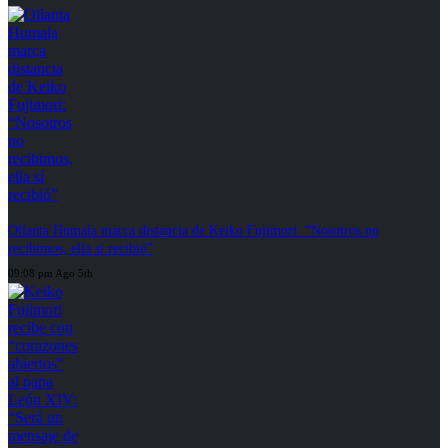
Ollanta Humala marca distancia de Keiko Fujimori: “Nosotros no
recibimos, ella sí recibió”
09:08 pm Ago 5th