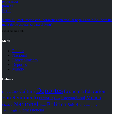
Keiko Fujimori recibe con “corazones abiertos” al papa León XIV: “Será un
mensaje de esperanza para el Perú”
09:08 pm Ago 5th
Menú
Política
Nacional
Entretenimiento
Deportes
Mundo
Enlaces
Deportes
Cultura
Economía
Educación
Cine
Ciencia
Entretenimiento
Mundo
Internacional
Farándula
Gear
Nacional
Política
Salud
Perú
Sin categoría
Música
Últimas noticias
Tecnología