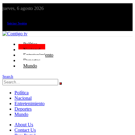
jueves, 6 agosto 2026
¡El canal de todos los peruanos!
Iniciar Sesión
Política
Nacional
Entretenimiento
Deportes
Mundo
Search
Política
Nacional
Entretenimiento
Deportes
Mundo
About Us
Contact Us