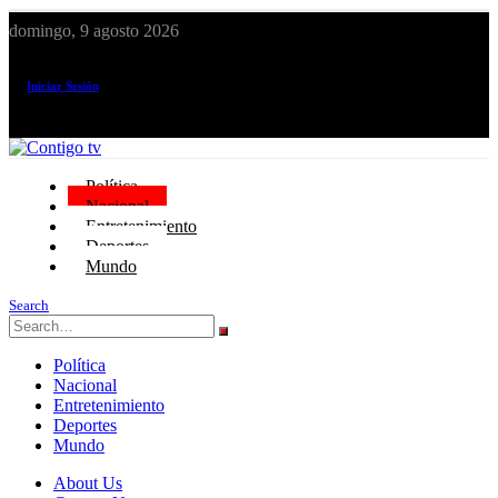
domingo, 9 agosto 2026
¡El canal de todos los peruanos!
Iniciar Sesión
Política
Nacional
Entretenimiento
Deportes
Mundo
Search
Política
Nacional
Entretenimiento
Deportes
Mundo
About Us