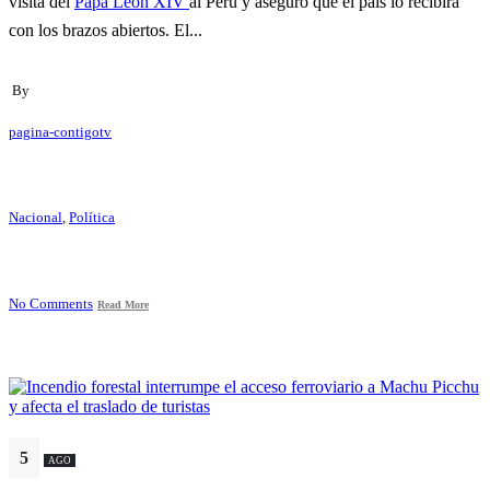
visita del
Papa León XIV
al Perú y aseguró que el país lo recibirá
con los brazos abiertos. El...
By
pagina-contigotv
Nacional
,
Política
No Comments
Read More
5
AGO