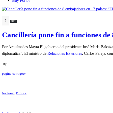
Buy Porto!
2
JUN
Cancillería pone fin a funciones de
Por Arquímedes Mayta El gobierno del presidente José María Balcázar
diplomática”. El ministro de
Relaciones Exteriores
, Carlos Pareja, con
By
pagina-contigotv
Nacional
,
Política