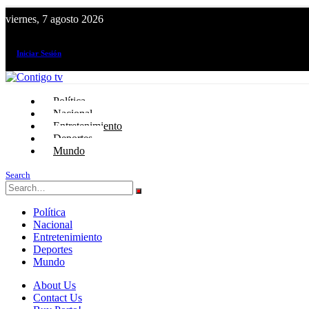
viernes, 7 agosto 2026
¡El canal de todos los peruanos!
Iniciar Sesión
Política
Nacional
Entretenimiento
Deportes
Mundo
Search
Política
Nacional
Entretenimiento
Deportes
Mundo
About Us
Contact Us