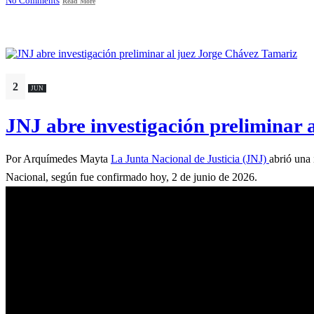
No Comments
Read More
2
JUN
JNJ abre investigación preliminar 
Por Arquímedes Mayta
La Junta Nacional de Justicia (JNJ)
abrió una 
Nacional, según fue confirmado hoy, 2 de junio de 2026.