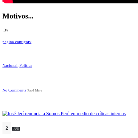
Motivos...
By
pagina-contigotv
Nacional
,
Política
No Comments
Read More
2
JUN